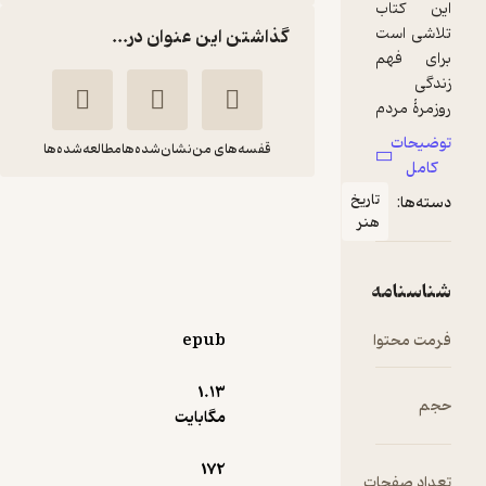
گذاشتن این عنوان در...
قفسه‌های من
نشان‌شده‌ها
مطالعه‌شده‌ها
ریخ
زندگی روزمره در ایران
نر
مدرن
هاله لاجوردی
نشر ثالث
epub
86,000
3.9
(7)
تومان
1.۱۳
مگابایت
172
ت