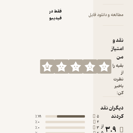
فقط در
ود فایل
فیدیبو
71 ٪
5
0 ٪
4
0 ٪
3