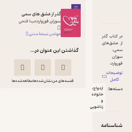
گذر از عشق های سمی
دربارۀ گذر از عشق های سمی
شناسنامه
نقدها و امتیازها
سوزان فوروارد
مینا فتحی
خواندن نسخۀ متنی
در کتاب گذر
از عشق‌های
سمی،
گذاشتن این عنوان در...
سوزان
فوروارد،
روان‌شناس
توضیحات
سرشناس و
کامل
قفسه‌های من
نشان‌شده‌ها
مطالعه‌شده‌ها
متخصصِ
ازدواج،
دسته‌ها:
حوزه‌‌ی
خانواده
گذر از عشق های
روابط بین‌
و
فردی، به
سمی
زناشویی
مهم‌‌ترین
سوزان
پروین
موضوع
فوروارد
دشتی
انسانی،
شناسنامه
یعنی