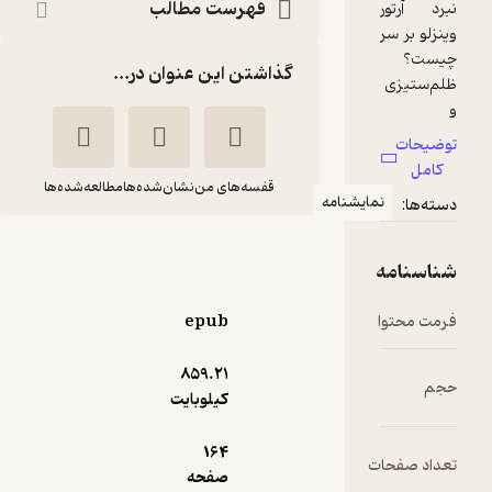
فهرست مطالب
گذاشتن این عنوان در...
قفسه‌های من
نشان‌شده‌ها
مطالعه‌شده‌ها
مایشنامه
پسر خانوادۀ وینزلو
ترنس راتیگان
فائزه صادقی
epub
نشر قطره
859.۲۱
کیلوبایت
5
(2)
23,200
58,000
٪
60
تومان
164
ت
صفحه