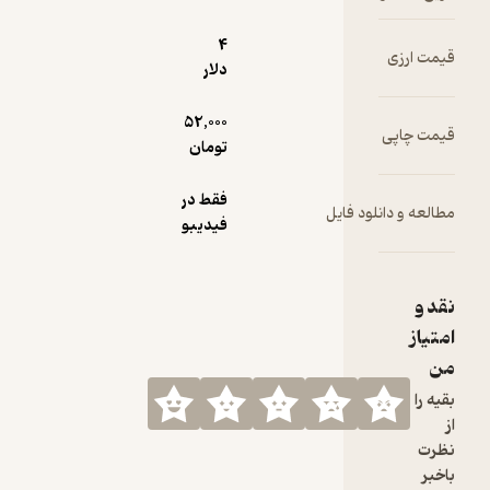
4
دلار
52,000
تومان
فقط در
ود فایل
فیدیبو