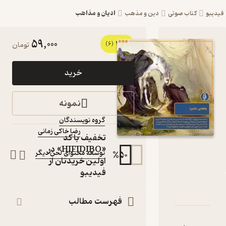
ادیان و مذاهب
ب صوتی
دین و مذهب
59,000
4
کتاب صوتی
(6)
تومان
واقعه عاشورا اثر
خرید
گروه نویسندگان
کتاب صوتی
نمونه
نویسنده
:
گروه نویسندگان
رضا خاکی زمانی
گوینده
:
تخفیف با کد
ناشر
:
«HIFIDIBO» در
توسعه محتوای لحن دیگر
%
50
اولین خریدتان از
فیدیبو
واقعه عاشورا
اسنامه
نقدها و امتیازها
فهرست مطالب