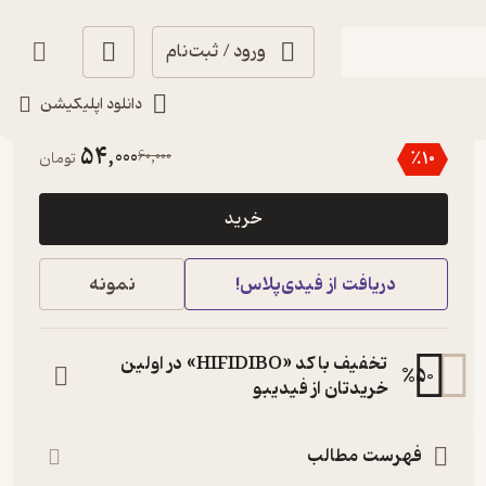
ورود / ثبت‌نام
دانلود اپلیکیشن
4
(2)
54,000
60,000
٪
10
تومان
خرید
دریافت از فیدی‌پلاس!
نمونه
تخفیف با کد «HIFIDIBO» در اولین
%
50
خریدتان از فیدیبو
فهرست مطالب