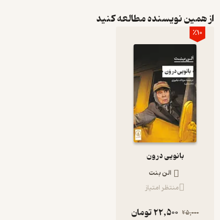
از همین نویسنده مطالعه کنید
٪10
بانویی در ون
الن بنت
منتظر امتیاز
22,500
تومان
25,000