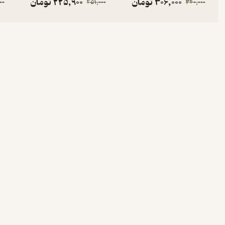
306,000
تومان
225,900
تومان
00
251,000
340,000