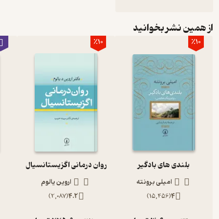
از همین نشر بخوانید
٪10
٪10
بلندی های بادگیر
روان درمانی اگزیستانسیال
امیلی برونته
اروین یالوم
)
2,087
(
4.2
)
15,456
(
4