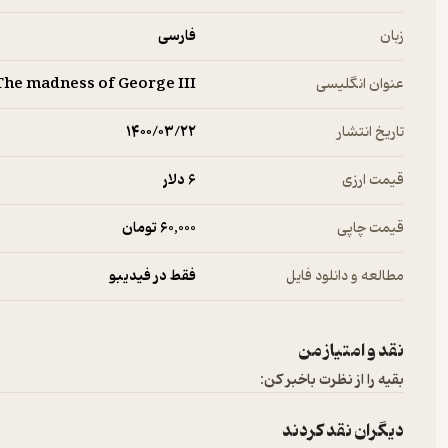
زبان
فارسی
عنوان انگلیسی
The madness of George III
تاریخ انتشار
۱۴۰۰/۰۳/۲۲
قیمت ارزی
6 دلار
قیمت چاپی
60,000 تومان
مطالعه و دانلود فایل
فقط در فیدیبو
نقد و امتیاز من
بقیه را از نظرت باخبر کن:
دیگران نقد کردند