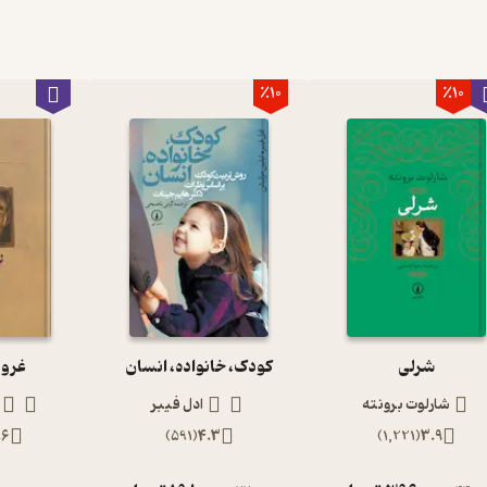
٪10
٪10
شرلی
کودک، خانواده، انسان
غرور
شارلوت برونته
ادل فیبر
.6
)
591
(
4.3
)
1,221
(
3.9