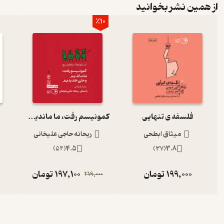
از همین نشر بخوانید
٪10
فلسفه ی تنهایی
کمونیسم رفت، ما ماندیم و حتی خندیدیم
میثاق ابطحی
ریحانه حاجی علیخانی
)
54
(
4.5
)
37
(
3.8
199,000
تومان
197,100
تومان
219,000