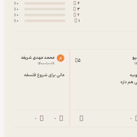
0 ٪
4
0 ٪
3
0 ٪
2
0 ٪
1
پو
محمد مهدی شریفه
م
5
۱۴۰۰-۱۰-۱۹
۱
عالی برای شروع فلسفه
 هم داره
0
0
0