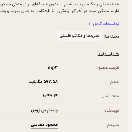
هدف اصلی زندگیمان بیندیشیم.... بدون فلسفه‌ای برای زندگی ممکن 
داریم ممکن است در آخر کار، زندگی را با تلخکامی به پایان ببریم و وقت
توضیحات کامل
ویلیام اروین، که مسئلهٔ اصلی‌اش یافتن راهی برای «خوب زندگی کردن
زندگی به این پرسش می‌پردازد که «کجا باید به دنبال چنین فلسفه‌ای بگ
نظریه‌ها و مکاتب فلسفی
دسته‌ها:
کمتر دانشگاهی فلسفهٔ زندگی درس می‌دهند. اما همیشه اینطور نبوده و ب
او به این نتیجه می‌رسد که کاوش در میان فلسفه‌های کهن راه نویدبخشی 
شناسنامه
را یکی از بصیرت‌بخش‌ترین و قابل دفاع‌ترین‌ها فلسفه‌های زندگی می‌داند و 
شخصی‌اش در مسیر رواقی زیستن نشان ‌دهد چطور بینش‌ها و توصیه‌های
فرمت محتوا
mp۳
زندگی کنیم.
حجم
592.۵۸ مگابایت
مدت زمان
۱۰:۴۷:۱۴
ویلیام بی اروین
نویسنده
محمود مقدسی
مترجم