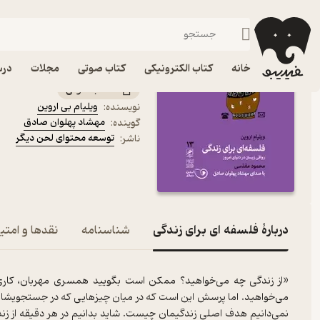
نظریه‌ها و مکاتب فلسفی
فیدیبو
کتاب صوتی
فلسفه و عرفان
کتاب صوتی فلسفه ای برای
خانه
کتاب الکترونیکی
کتاب صوتی
مجلات
درس
کتاب صوتی
ویلیام بی اروین
نویسنده
:
مهشاد پهلوان صادق
گوینده
:
توسعه محتوای لحن دیگر
ناشر
:
دربارۀ فلسفه ای برای زندگی
شناسنامه
نقدها و امتیا
«از زندگی چه می‌خواهید؟ ممکن است بگویید همسری مهربان، کاری خو
می‌خواهید. اما پرسش این است که در میان چیزهایی که در جستجویشان ه
نمی‌دانیم هدف اصلی زندگیمان چیست. شاید بدانیم در هر دقیقه از زندگی