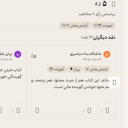
5
از 5
براساس رأی 8 مخاطب
آموزنده 🦉
(
1
)
آرامش‌بخش 🌱
(
1
)
نقد دیگران
(4 نقد)
ماشااله بناء نیاسری
پیان شل
م
پ
5
۴۰۱-۰۱-۱۱
۱۴۰۵-۰۵-۰۶
آرامش‌بخش 🌱
پربار 🌳
آموزنده 🦉
گویندگی خوبی
سلام. این کتاب هم از حیث محتوا، هم ترجمه، و 
هم نحوه خواندن گوینده عالی است.
0
0
0