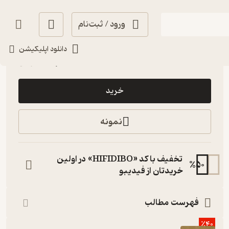
ورود / ثبت‌نام
آموزنده 🦉
(
1
)
5
(8)
دانلود اپلیکیشن
299,000
تومان
خرید
نمونه
تخفیف با کد «HIFIDIBO» در اولین
%
50
خریدتان از فیدیبو
فهرست مطالب
٪40