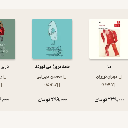
ما
همه دروغ می گویند
در برا
مهران نوروزی
محسن میرزایی
پر
)
15
(
3.7
)
14
(
4.3
239,000
تومان
299,000
تومان
9,000