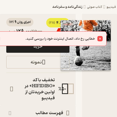
زندگی‌نامه و سفرنامه
بو
کتاب صوتی
اجرای روان 🎙️
(
12
)
4.2
کتاب
(211)
129,000
215,000
٪
40
تومان
صوتی
خطایی رخ داد، اتصال اینترنت خود را بررسی کنید.
پیراهن
خرید
های
همیشه
نمونه
اثر
حمیدرضا
تخفیف با کد
صدر
«HIFIDIBO» در
%
50
اولین خریدتان از
کتاب
فیدیبو
صوتی
نویسنده
:
حمیدرضا صدر
فهرست مطالب