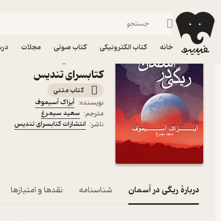
فانتزی
فیدیبو
کتاب الکترونیکی
داستان و رمان
داستان و رمان خارجی
خانه
کتاب الکترونیکی
کتاب صوتی
مجلات
درس
کتاب ریگی در آسمان اثر آ
کتابسرای تندیس
کتاب متنی
آیزاک آسیموف
نویسنده
:
سعید سیمرغ
مترجم
:
انتشارات کتابسرای تندیس
ناشر
:
دربارۀ ریگی در آسمان
شناسنامه
نقدها و امتیازها