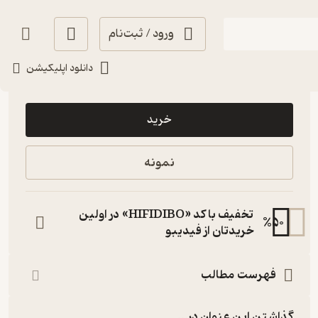
ورود / ثبت‌نام
دانلود اپلیکیشن
86,000
4.7
(3)
تومان
خرید
نمونه
تخفیف با کد «HIFIDIBO» در اولین
%
50
خریدتان از فیدیبو
فهرست مطالب
گذاشتن این عنوان در...