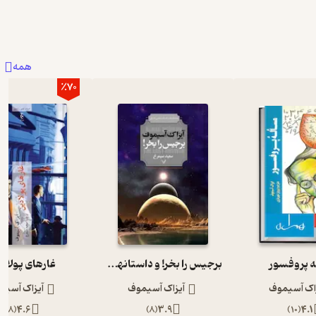
همه
٪70
 پروفسور
برجیس را بخر! و داستانهای دیگر
غارهای پولاد
اک آسیموف
آیزاک آسیموف
آیزاک آسیم
)
8
(
4.6
)
8
(
3.9
)
10
(
4.1