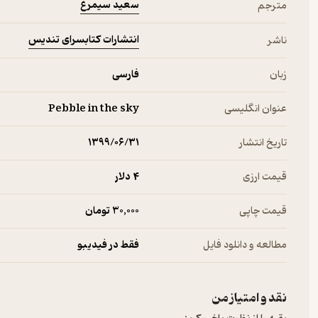
سعید سیمرغ
مترجم
انتشارات کتابسرای تندیس
ناشر
زبان
فارسی
عنوان انگلیسی
Pebble in the sky
تاریخ انتشار
۱۳۹۹/۰۶/۳۱
قیمت ارزی
4 دلار
قیمت چاپی
30,000 تومان
مطالعه و دانلود فایل
فقط در فیدیبو
نقد و امتیاز من