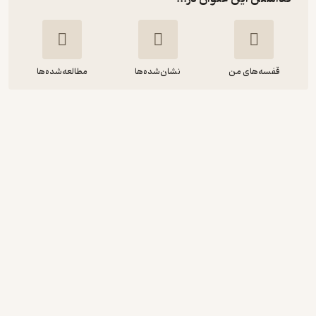
قفسه‌های من
نشان‌شده‌ها
مطالعه‌شده‌ها
ریگی در آسمان
آیزاک آسیموف
سعید سیمرغ
انتشارات کتابسرای تندیس
86,000
4.7
(3)
تومان
نمونه