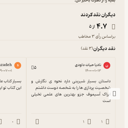
بقیه را از نظرت باخبر کن:
دیگران نقد کردند
4.7
از 5
براساس رأی 3 مخاطب
نقد دیگران
(3 نقد)
نادیا حیات داودی
mzadeh
ن
s
5
۹-۰۷-۰۱
۱۴۰۰-۰۱-۱۳
داستان بسیار شیرینی دارد نحوه ی نگارش و 
این کتاب تو ای
ایزاک آسیموف جزو بهترین های علمی تخیلی 
است
0
1
1