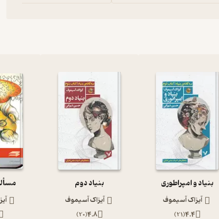
بنیاد و امپراطوری
بنیاد دوم
مسأله
آیزاک آسیموف
آیزاک آسیموف
آیز
)
20
(
4.8
)
21
(
4.4