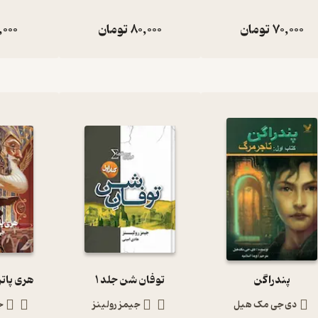
70,000
تومان
80,000
تومان
,000
پندراگن
توفان شن جلد 1
هری پاتر
دی جی مک هیل
جیمز رولینز
ج