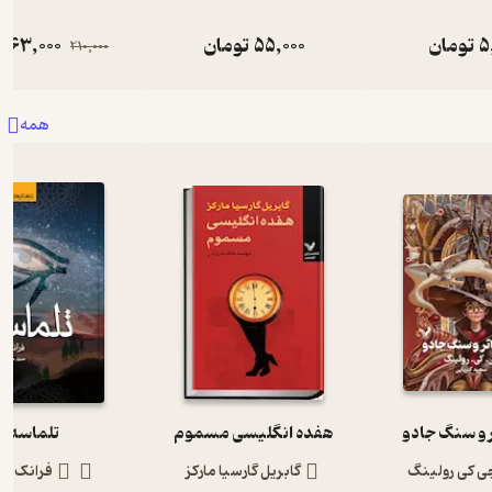
5
تومان
55,000
تومان
63,000
ت
210,000
همه
 و سنگ جادو‌
هفده انگلیسی مسموم
تلماسه
ی کی رولینگ
گابریل گارسیا مارکز
فرانک هر