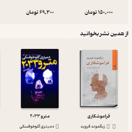
150,000
تومان
69,300
تومان
از همین نشر بخوانید
فراموشکاری
مترو 2033
زیگموند فروید
دمیتری گلوخوفسکی