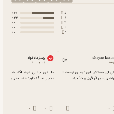
66 ٪
5
33 ٪
4
0 ٪
3
0 ٪
2
0 ٪
1
shayan kari
بهناز دادخواه
ب
5
۱۴۰۱-۰۲-۰۹
۱۳۹
بسیار کتاب عالی ای هستش. این دومین ترجمه از 
رانه و بسیار اثر قوی و جذابیه.
تخیلی علاقه دارید حتما بخونید
0
0
0