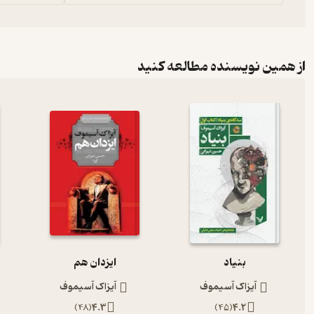
از همین نویسنده مطالعه کنید
بنیاد
ایزدان هم
آیزاک آسیموف
آیزاک آسیموف
)
48
(
4.3
)
45
(
4.2