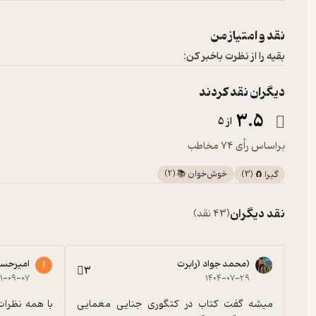
نقد و امتیاز من
بقیه را از نظرت باخبر کن:
دیگران نقد کردند
3.5
از 5
براساس رأی 74 مخاطب
خوش‌خوان 📚
(
2
)
گیرا 🧲
(
3
)
نقد دیگران
(43 نقد)
محمد جواد (رابرت)
امیرحس
ا
3
۰۱-۰۹-۰۷
۱۴۰۴-۰۷-۲۹
میشه گفت کتاب در کتگوری جنایی معمایی 