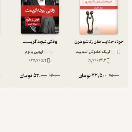
خرده جنایت های زناشوهری
وقتی نیچه گریست
اریک امانوئل اشمیت
اروین یالوم
)
27,725
(
4
)
9,926
(
3.2
22,500
تومان
52,000
تومان
0
130,000
25,000