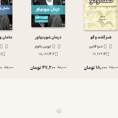
هنر گفت و گو
درمان شوپنهاور
مامان و
دبرا فاین
اروین یالوم
.1
)
5,089
(
4.2
)
9,974
(
4
18,000
تومان
47,200
تومان
0
115,000
118,000
45,00