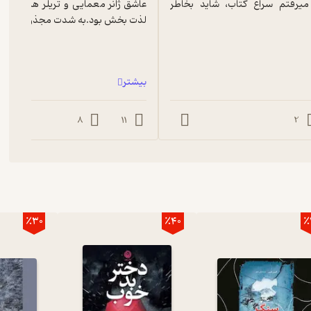
نظرات بقیه میرفتم سراغ کتاب، شاید بخاطر 
لذت بخش بود.به شدت مجذوب کننده و
بیشتر
8
11
2
٪30
٪40
٪