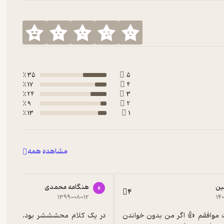
35 ٪
5
17 ٪
4
24 ٪
3
9 ٪
2
13 ٪
1
مشاهده همه
ین
هنگامه محمدی
ه
4
۱۳۹۹-۰۸-۱۲
۱۴
با همه نظرات موافقم 👍 اگر من بدون خواندن 