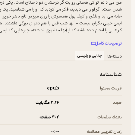
من می دانم تو کی هستی روایت گر درخشان دو داستان است. یکی دربار
شدن است. اگر او را می دیدید، فکر می کردید که او را می شناسید. یک ر
خانه می آید و تلفن و کیف پول همسرش را روی میز در اتاق ناهار خوری پ
ایمی خیلی نگران نیست - آنها شب قبل با هم دعوای بزرگی داشتند. هر
کارهایی را انجام داده باشد که از آنها منظوری نداشته، چیزهایی که ا
توضیحات کامل
صبح روز بعد او را برای پیاده روی صبحگاهی خود می رود و سپس به کاف
وقتی او با 
جنایی و پلیسی
دسته‌ها:
نه، این خود ایمی بوده که حساب را بسته است. و بدین ترتیب یک حفره 
موازی با داستان ایمی داستان یک دختر بچه است که دور از خانه شان
شناسنامه
در کتاب من می دانم تو کی هستی، آلیس فینی ثابت می کند که او در ز
فرمت محتوا
epub
از دیگری، استاد است.
حجم
2.۱۴ مگابایت
تعداد صفحات
402 صفحه
زمان تقریبی مطالعه
۰۰:۰۰