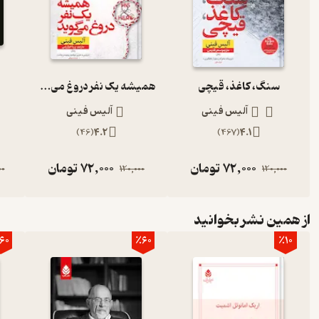
سنگ، کاغذ، قیچی
همیشه یک نفر دروغ می‌گوید
آلیس فینی
آلیس فینی
)
46
(
4.2
)
467
(
4.1
72,000
تومان
72,000
تومان
00
120,000
120,000
از همین نشر بخوانید
60
٪60
٪10