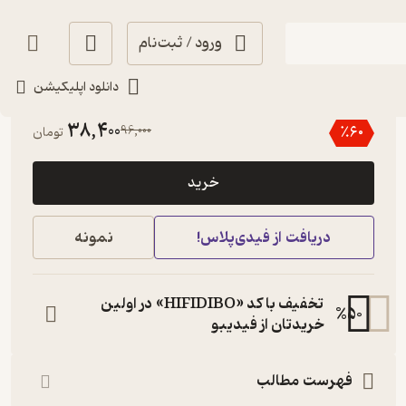
ورود / ثبت‌نام
دانلود اپلیکیشن
گیرا 🧲
(
3
)
3.5
(74)
38,400
96,000
٪
60
تومان
خرید
دریافت از فیدی‌پلاس!
نمونه
تخفیف با کد «HIFIDIBO» در اولین
%
50
خریدتان از فیدیبو
فهرست مطالب