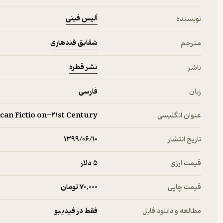
آلیس فینی
نویسنده
شقایق قندهاری
مترجم
نشر قطره
ناشر
زبان
فارسی
عنوان انگلیسی
can Fictio on-۲۱st Century
تاریخ انتشار
۱۳۹۹/۰۶/۱۰
قیمت ارزی
5 دلار
قیمت چاپی
70,000 تومان
مطالعه و دانلود فایل
فقط در فیدیبو