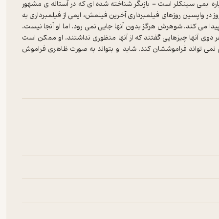
ه ایمی سینکلر است - بازیگر شناخته شده ای که در آستانه ی مشهور
وز در واپسین روزهای فیلمبرداری آخرین فیلمش، ایمی از فیلمبرداری به
یدا می کند. شوهرش هرگز بدون آنها جایی نمی رود. اما او آنجا نیست.
 دوی آنها چیزهایی گفتند که از آنها منظوری نداشتند. او ممکن است
یمی نمی تواند فراموششان کند. شاید او بتواند به صورت ظاهری فراموش
ی شاپ مورد علاقه خود می رود. اما کارت بانکی اش پذیرفته نمی شود.
این بانک تماس می گیرد می گوید که از حساب وی 10،000 دلار خالی شده است. او فورا به شوهر خود مشکوک می شود. اما آنها می گویند
ی عجیب غریب پدیدار می شود. ایمی خودش را در حال سقوط در جایی می
 سرگردان شده است. ما همیشه به بچه هایمان می گوییم با غریبه ها
مینه ی خلق پلات های پیچیده ی درخشان و پیچش های داستانی یکی پس