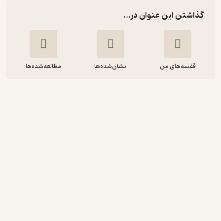
گذاشتن این عنوان در...
قفسه‌های من
نشان‌شده‌ها
مطالعه‌شده‌ها
من می دانم تو کی هستی
آلیس فینی
شقایق قندهاری
نشر قطره
گیرا 🧲
(
3
)
3.5
(74)
38,400
96,000
٪
60
تومان