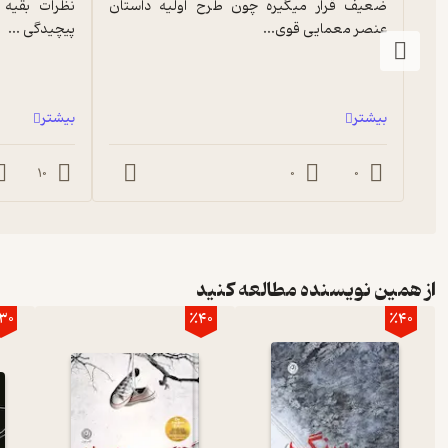
ضعیف قرار میگیره چون طرح اولیه داستان 
عنصر معمایی قوی...
پیچیدگی ...
بیشتر
بیشتر
10
0
0
از همین نویسنده مطالعه کنید
30
٪40
٪40