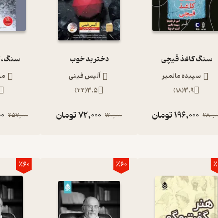
سنگ کاغذ قیچی
دختر بد خوب
سنگ، ک
سپیده مالمیر
آلیس فینی
مر
)
24
(
3.5
)
18
(
3.9
196,000
تومان
72,000
تومان
00
257,000
120,000
280,0
٪60
٪60
٪