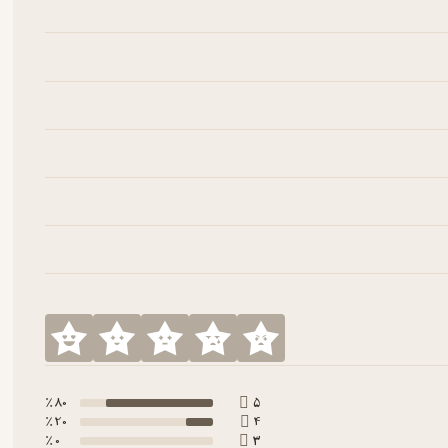
80 ٪
5
20 ٪
4
0 ٪
3