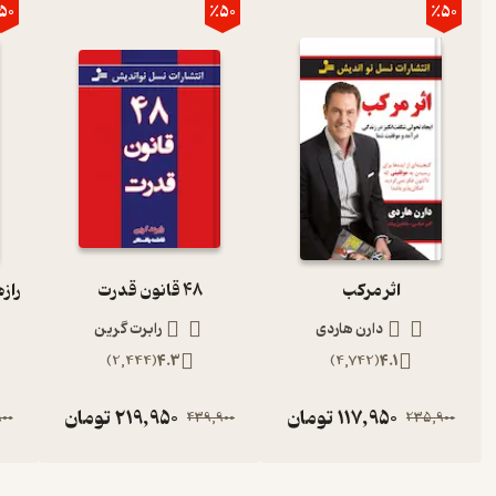
50
٪50
٪50
اثر مرکب
48 قانون قدرت
دارن هاردی
رابرت گرین
)
2,444
(
4.3
)
4,742
(
4.1
117,950
تومان
219,950
تومان
00
439,900
235,900