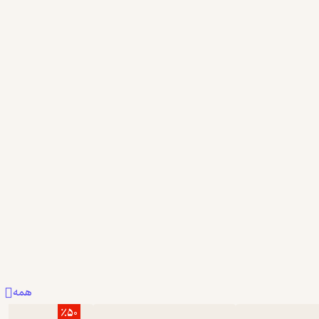
5
همه
٪50