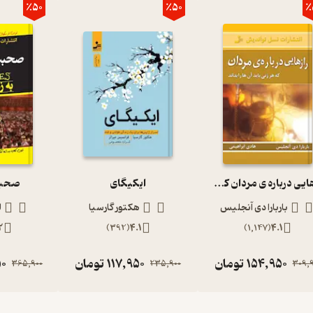
٪50
٪50
٪
رازهایی درباره ی مردان که هر زنی باید آن ها را بداند
ایکیگای
صحبت
باربارا دی آنجلیس
هکتور گارسیا
ل
2
)
392
(
4.1
)
1,147
(
4.1
154,950
تومان
117,950
تومان
50
365,900
235,900
309,9