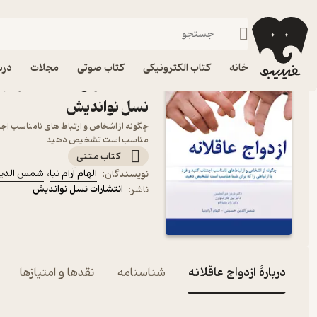
ازدواج، خانواده و زناشویی
فیدیبو
کتاب الکترونیکی
روانشناسی
خانه
کتاب الکترونیکی
کتاب صوتی
مجلات
درس
کتاب ازدواج عاقلانه اثر اله
نسل نواندیش
چگونه از اشخاص و ارتباط های نامناسب اجتنا
مناسب است تشخیص دهید
کتاب متنی
الهام آرام نیا
،
شمس الدی
نویسندگان
:
انتشارات نسل نواندیش
ناشر
:
دربارۀ ازدواج عاقلانه
شناسنامه
نقدها و امتیازها