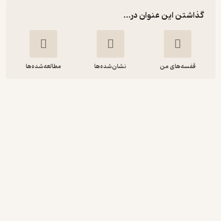
گذاشتن این عنوان در...
قفسه‌های من
نشان‌شده‌ها
مطالعه‌شده‌ها
ازدواج عاقلانه
الهام آرام نیا
انتشارات نسل نواندیش
4.8
(5)
142,950
285,900
٪
50
تومان