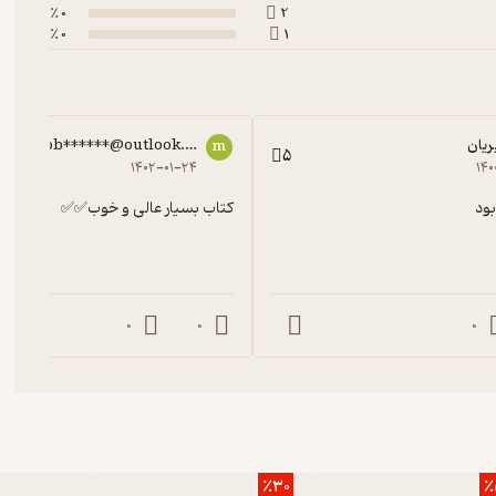
0 ٪
2
0 ٪
1
ریان
mob******@outlook.com
m
5
۱۴۰۲-۰۱-۲۴
۱۴۰
ود
کتاب بسیار عالی و خوب✅✅
0
0
0
٪30
٪