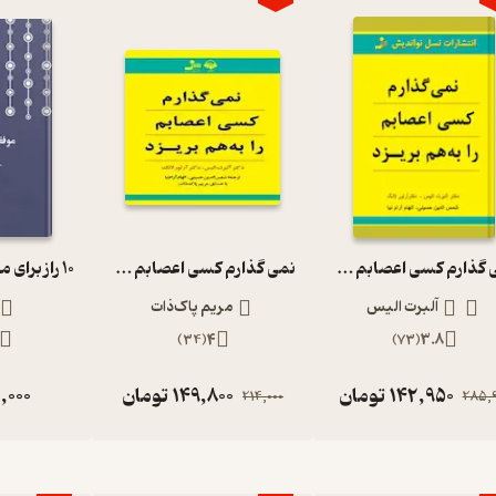
نمی گذارم کسی اعصابم را بهم بریزد
نمی گذارم کسی اعصابم را به هم بریزد
آلبرت الیس
مریم پاک‌ذات
)
34
(
4
)
73
(
3.8
142,950
تومان
149,800
تومان
,000
214,000
285,