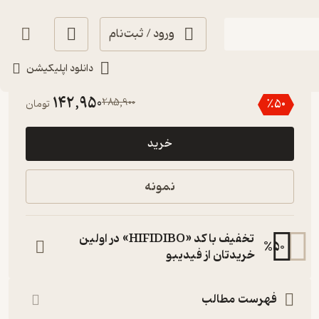
ورود / ثبت‌نام
دانلود اپلیکیشن
4.8
(5)
142,950
285,900
٪
50
تومان
خرید
نمونه
تخفیف با کد «HIFIDIBO» در اولین
%
50
خریدتان از فیدیبو
فهرست مطالب