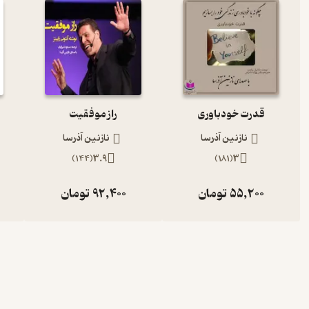
قدرت خودباوری
راز موفقیت
نازنین آذرسا
نازنین آذرسا
)
144
(
3.9
)
181
(
3
55,200
تومان
92,400
تومان