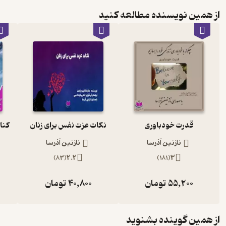
از همین نویسنده مطالعه کنید
قدرت خودباوری
نکات عزت نفس برای زنان
نازنین آذرسا
نازنین آذرسا
)
83
(
2.2
)
181
(
3
55,200
تومان
40,800
تومان
از همین گوینده بشنوید