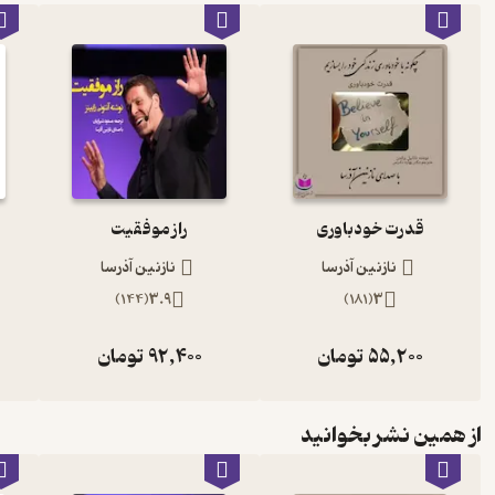
قدرت خودباوری
راز موفقیت
نازنین آذرسا
نازنین آذرسا
)
144
(
3.9
)
181
(
3
55,200
تومان
92,400
تومان
از همین نشر بخوانید