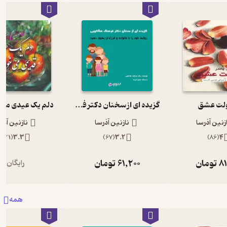
ولت عشق
گزیده ای از سخنان دکتر فرهنگ هلاکویی
دلم یک عیدی می 
زنین آذرسا
نازنین آذرسا
نازنین آذر
)
21
(
3.3
)
67
(
3.2
)
86
(
4
81
تومان
61,200
تومان
رایگان
همه