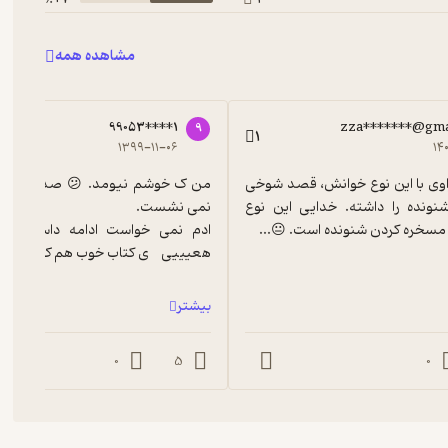
مشاهده همه
99053****1
zza*******@gma
9
1
۱۳۹۹-۱۱-۰۶
۱۴
فکر می‌کنم راوی با این نوع خوانش، قصد شوخی 
و خنداندن شنونده را داشته. خدایی این نوع 
سخره کردن شنونده است. 😐...
هعیییی    ی کتاب خوب هم ک اینجا ...
بیشتر
0
5
0