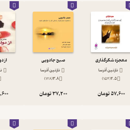
معجزه شکرگذاری
صبح جادویی
از د
نازنین آذرسا
نازنین آذرسا
نا
)
128
(
3.8
)
154
(
2.5
57,600
تومان
37,200
تومان
,600