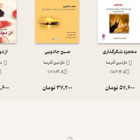
معجزه شکرگذاری
صبح جادویی
از د
نازنین آذرسا
نازنین آذرسا
نا
)
128
(
3.8
)
154
(
2.5
57,600
تومان
37,200
تومان
,600