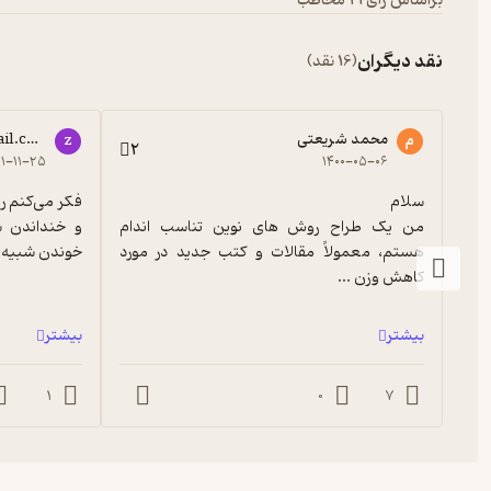
براساس رأی 21 مخاطب
نقد دیگران
(16 نقد)
محمد شریعتی
il.com
م
z
2
۰۱-۱۱-۲۵
۱۴۰۰-۰۵-۰۶
من یک طراح روش های نوین تناسب اندام 
هستم، معمولاً مقالات و کتب جدید در مورد 
خوندن شبیه م
کاهش وزن ...
بیشتر
بیشتر
1
0
7