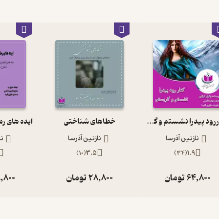
کنار رود پیدرا نشستم و گریستم
خطاهای شناختی
نازنین آذرسا
نازنین آذرسا
نا
)
10
(
3.5
)
34
(
1.9
64,800
تومان
28,800
تومان
,800