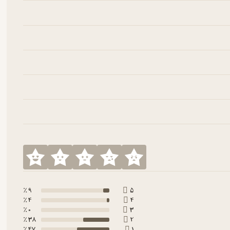
9 ٪
5
4 ٪
4
0 ٪
3
38 ٪
2
47 ٪
1