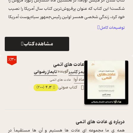
کتاب شدن اثر میشل اوباما، در نخستین ماه انتشارش رکورد فروش را
شکست! این کتاب که عنوان پرفروش‌ترین کتاب سال آمریکا را نصیب
خود کرد، زندگی شخصی همسر اولین رئیس‌جمهور سیاه‌پوست آمریکا
را قبل و بعد از ورو ...
...
توضیحات کامل
مشاهده کتاب
٪30
عادت های اتمی
یمز کِلییِر
گوینده:
تایماز رضوانی
ماه آوا
عادت های اتمی
کتاب صوتی
4.3
(200)
درباره ی
عادت های اتمی
همه ي ما مجموعه اي عادت ها هستيم و آن ها مستقيماً در