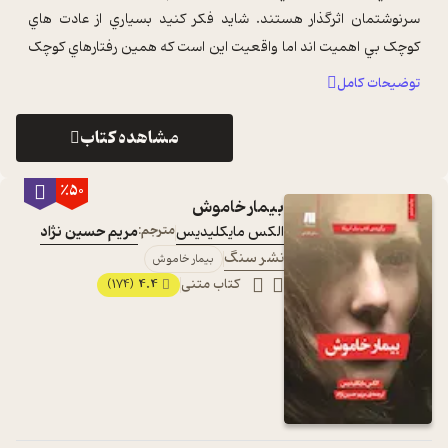
سرنوشتمان اثرگذار هستند. شايد فکر کنيد بسياري از عادت هاي
کوچک بي اهميت اند اما واقعيت اين است که همين رفتارهاي کوچک
هستند که باعث اتفاقات بزرگ مي ...
...
توضیحات کامل
مشاهده کتاب
٪50
بیمار خاموش
الکس مایکلیدیس
مترجم:
مریم حسین نژاد
نشر سنگ
بیمار خاموش
کتاب متنی
4.4
(174)