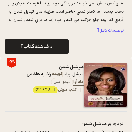
هيچ کس دلش نمي خواهد در زندگي درجا بزند يا فرصت هايش را از
دست بدهد؛ اما کمتر کسي حاضر است هزينه هاي تبديل شدن به
فردي که روبه جلو حرکت مي کند را بپردازد. ما براي تبديل شدن به
آدمي بهتر نياز به عادت ه ...
...
توضیحات کامل
مشاهده کتاب
٪30
میشل شدن
میشل اوباما
گوینده:
راضیه هاشمی
ماه آوا
میشل شدن
کتاب صوتی
3.4
(1411)
درباره ی
میشل شدن