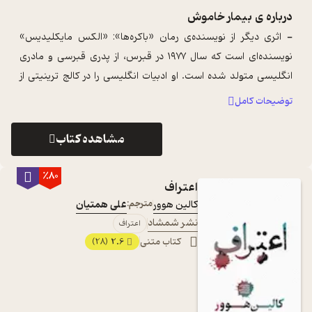
درباره ی
بیمار خاموش
- اثری دیگر از نویسنده‌ی رمان «باکره‌ها»: «الکس مایکلیدیس»
نویسنده‌ای است که سال ۱۹۷۷ در قبرس، از پدری قبرسی و مادری
انگلیسی متولد شده است. او ادبیات انگلیسی را در کالج ترینیتی از
دانشگاه کمبریج خوان ...
...
توضیحات کامل
مشاهده کتاب
٪80
اعتراف
کالین هوور
مترجم:
علی همتیان
نشر شمشاد
اعتراف
کتاب متنی
2.6
(28)