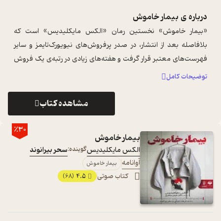
درباره ی
بیمار خاموش
«بیمار خاموش» نخستین رمان «الکس مایکلیدیس» است که
بلافاصله بعد از انتشار، در صدر پرفروش‌های نیویورک‌تایمز و سایر
فهرست‌های معتبر قرار گرفت و هفته‌های زیادی در رتبه‌ی یک فروش
باقی ماند. این رمان با رکو ...
...
توضیحات کامل
مشاهده کتاب
٪30
بیمار خاموش
الکس مایکلیدیس
گوینده:
سحر بیرانوند
آوانامه
بیمار خاموش
کتاب صوتی
4.5
(68)