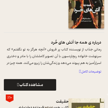
درباره ی
همه جا آتش های خُرد
رمانی جذاب از نویسنده کتاب پر فروش «آنچه هرگز به تو نگفتم» که
سرنوشت خانواده ریچاردسون با آن تصویر کاملشان را با مادر و دختری
اسرارآمیز به هم پیوند می‌دهد و زندگی‌شان را زیرو می‌کند. همه چیز در
شیکرها ...
...
توضیحات کامل
مشاهده کتاب
٪10
حقیقت
کالین هوور
مترجم:
فروزنده دولت‌یاری