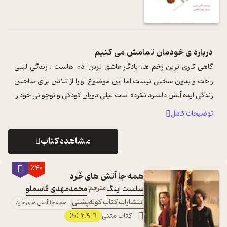
درباره ی
خودمان تمامش می کنیم
گاهی کاری ترین زخم ها، یادگار عاشق ترین آدم هاست . زندگی لیلی
راحت و بدون سختی نیست اما این موضوع او را از تلاش برای ساختن
زندگی ایده آلش دلسرد نکرده است لیلی دوران کودکی و نوجوانی خود را
در شهر کوچک ...
...
توضیحات کامل
مشاهده کتاب
٪40
همه جا آتش های خُرد
سلست اینگ
مترجم:
محمدمهدی قاسملو
انتشارات کتاب کوله‌پشتی
همه جا آتش های خُرد
کتاب متنی
2.9
(10)