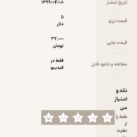
۱۳۹۹/۰۴/۰۸
5
دلار
32,000
تومان
فقط در
 فایل
فیدیبو