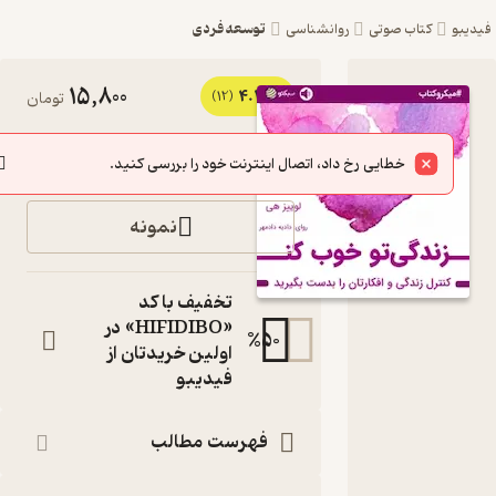
توسعه فردی
یبو
کتاب صوتی
روانشناسی
15,800
4.2
کتاب
(12)
تومان
صوتی
خرید
خطایی رخ داد، اتصال اینترنت خود را بررسی کنید.
زندگی تو
خوب کن
نمونه
اثر لوئیز ال
هی
تخفیف با کد
کنترل زندگی و
«HIFIDIBO» در
%
50
افکارتان را بدست
اولین خریدتان از
بگیرید
فیدیبو
کتاب
صوتی
نویسنده
:
فهرست مطالب
لوئیز ال هی
گوینده
: