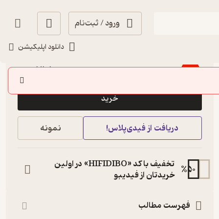
ورود / ثبت‌نام
دانلود اپلیکیشن
3.6
(5)
71,100
79,000
٪
10
تومان
خرید
دریافت از فیدی‌پلاس!
نمونه
تخفیف با کد «HIFIDIBO» در اولین
%
50
خریدتان از فیدیبو
فهرست مطالب