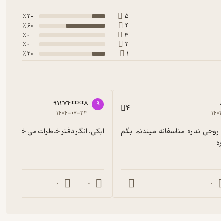
20 ٪
5
60 ٪
4
0 ٪
3
0 ٪
2
20 ٪
1
91274****8
9
4
۱۴۰۴-۰۷-۲۳
۱۴۰
داسنان هیچ روحی نداره مناسفانه میتدنم بگم 
ابکی. انگار دفتر خاطرات می خوانید نه
ه
0
0
0