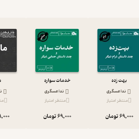
بهت زده
خدمات سواره
م
ندا عسگری
ندا عسگری
ن
منتظر امتیاز
منتظر امتیاز
منت
69,000
تومان
69,000
تومان
,000