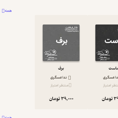
همه
است
برف
دا عسگری
ندا عسگری
ظر امتیاز
منتظر امتیاز
39
تومان
39,000
تومان
همه