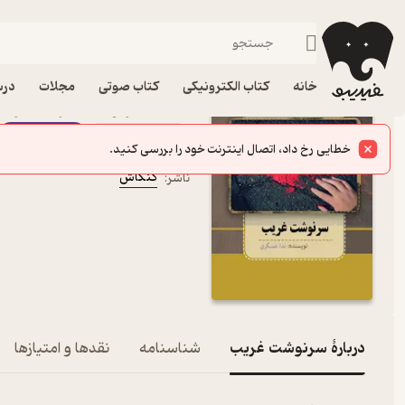
عاشقانه
فیدیبو
کتاب الکترونیکی
داستان و رمان
داستان و رمان فارسی
خانه
کتاب الکترونیکی
کتاب صوتی
مجلات
درس
کتاب سرنوشت غریب اثر ن
کتاب متنی
فیدی‌پلاس
خطایی رخ داد، اتصال اینترنت خود را بررسی کنید.
ندا عسگری
نویسنده
:
کنکاش
ناشر
:
دربارۀ سرنوشت غریب
شناسنامه
نقدها و امتیازها