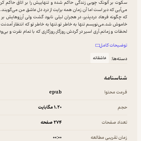
سکوت بر آلونک چوبی زندگی حاکم شده و تنهاییش را بر اتاق حاکم کرده.
می‌آیی که دیر است اما آن زمان همه برایت از درد دل عاشق من می‌گویند.
که چگونه فرهاد دردپذیر، در هجران لیلی نابود گشت ولی آرزوهایش بر م
خاموش شد.می‌نویسم تنها به خاطر تو.تنها به خاطر تو که انتظار آمدنت
لحظات و زمانم.آری اسیر در گردش روزگار.روزگاری که با تمام نفرت و ب
من هرگز به او اجازه نخواهم داد قدم در مرز مهربانی من گذارد و سایه‌ی ن
توضیحات کامل
برایمان حائل بود قدمهایی بیش نبود اما امروز که قلم به دست گرفته‌ام 
سرگردانی و من در میان دغدغه های نبودنت.نمی‌دانم آخر به کجا می‌رسم.
عاشقانه
دسته‌ها:
طلسم را بشکنیم.بیا تا در جدائیمان محکم بر مِهر هم چنگ زنیم و بر 
عاشقان دیگر افسوس خورند.کتابی که با نام زیبای عشق آغاز شود.مدتهاست
من در لحظه‌های فراق باشد.چشم را فرمان دادم تا مدتی بدون امواج دری
شناسنامه
طی کند به امید اینکه باز‌گردی.
فرمت محتوا
epub
حجم
1.۲۰ مگابایت
تعداد صفحات
274 صفحه
زمان تقریبی مطالعه
۰۰:۰۰