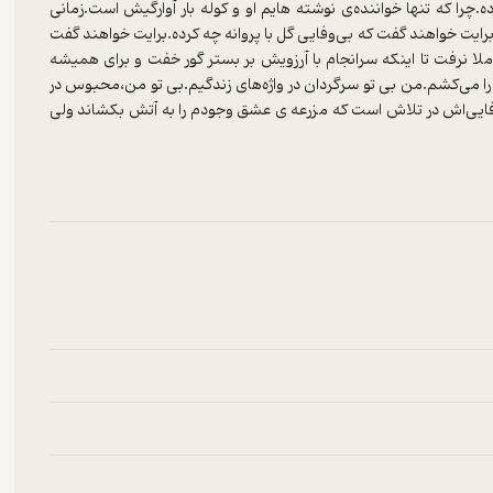
چرا که تنها خواننده‌ی نوشته هایم او و کوله بار آوارگیش است.زمانی
برایت خواهند گفت که بی‌وفایی گل با پروانه چه کرده.برایت خواهند گفت
لا نرفت تا اینکه سرانجام با آرزویش بر بستر گور خفت و برای همیشه
 را می‌کشم.من بی تو سرگردان در واژه‌های زندگیم.بی تو من،محبوس در
ی‌وفایی‌اش در تلاش است که مزرعه ی عشق وجودم را به آتش بکشاند ولی
نگینش را بر همه جا بگستراند.زمانی نه چندان دور تنها فاصله‌ای که زمان
و می‌نویسم زمان، دنیایی فاصله بینمان انداخته.تو در میان تنهایی خود
نمی‌دانم این افسانه به کجا ختم می‌شود.اما بیا کمک کن تا با هم این
چهره‌ی جدایی پرده‌ی سیاه افکنیم.بیا با محبتمان کتابی بنویسیم تا
 ثانیه های زود گذر را صرف نوشتن کرده‌ام تا این کاغذ ها بیانگر درد
ای عشق سر کند.دست را تعلیم دادم تا بدون گرمای دستان تو زندگی را