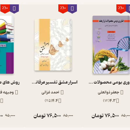
٪10
٪10
٪10
فناوری بومی محصولات گیاهی تراریخته
اسرار عشق تفسیر عرفانی سوره یوسف
جعفر ذوالعلی
احمد غزالی
وجیهه فل
)
25
(
4.4
)
12
(
4.3
76,500
تومان
76,500
تومان
00
95,000
85,000
85,00