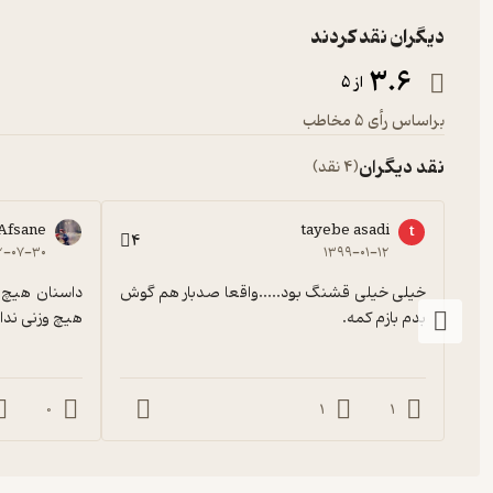
دیگران نقد کردند
3.6
از 5
براساس رأی 5 مخاطب
نقد دیگران
(4 نقد)
Afsane
tayebe asadi
t
4
۲-۰۷-۳۰
۱۳۹۹-۰۱-۱۲
خیلی خیلی قشنگ بود.....واقعا صدبار هم گوش 
بدم بازم کمه.
هیچ وزنی ندار
0
1
1