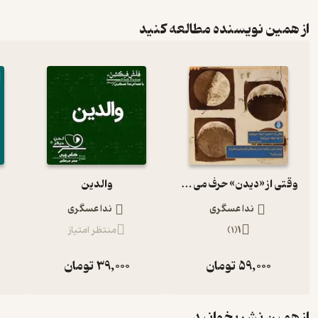
از همین نویسنده مطالعه کنید
وقتی از «دیدن» حرف می زنیم، از چه حرف می زنیم؟
والدین
ندا عسگری
ندا عسگری
1
(
1
)
منتظر امتیاز
59,000
تومان
39,000
تومان
از همین نشر بخوانید