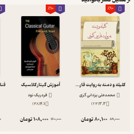
٪10
٪10
کلیله و دمنه به روایت فارسی کنونی
آموزش گیتار کلاسیک
محمدعلی یزدانی گزی
فردریک نود
)
38
(
4.1
)
23
(
3.3
80,100
تومان
108,000
تومان
0
120,000
89,000