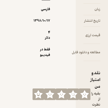
فارسی
۱۳۹۸/۱۰/۱۷
4
دلار
فقط در
 فایل
فیدیبو