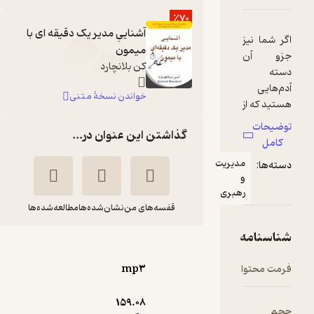
٪70
آشناییِ مدیر یک دقیقه ای با
میمون
کن بلانچارد
خواندن نسخۀ متنی
گذاشتن این عنوان در...
یت
ی
قفسه‌های من
نشان‌شده‌ها
مطالعه‌شده‌ها
آشنایی مدیر یک
دقیقه ای با میمون
mp۳
کن
محسن زرآبادی
بلانچارد
پور
159.۰۸