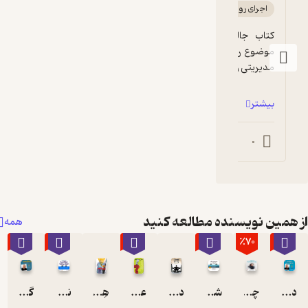
آموزنده 🦉
کتاب جالبیه. اول کتاب نویسنده میگه این 
بیان می کنه و حاوی نکات کلیدی ...
موضوع رو زمانی که تقریبا یکسال از اولین سمت 
یم میگذره یاد گرفتم و دقی...
بیشتر
0
0
0
ه مطالعه کنید
همه
٪70
٪60
٪10
٪30
شیوه نهنگ
دانستن توانستن است
عملی کردن دانسته ها
هِرم معکوس
نهنگ ها اعتماد می کنند
گانگ هو!