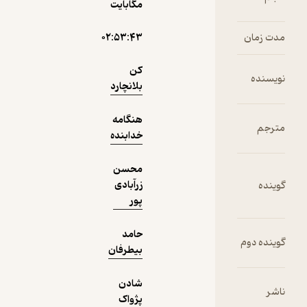
مگابایت
شادن پژواک
۰۲:۵۳:۴۳
آموزنده 🦉
(
1
)
4.1
(7)
کن
20,000
50,000
٪
60
تومان
بلانچارد
هنگامه
خدابنده
دریافت از
نمونه
فیدی‌پلاس!
محسن
زرآبادی
پور
حامد
بیطرفان
شادن
پژواک