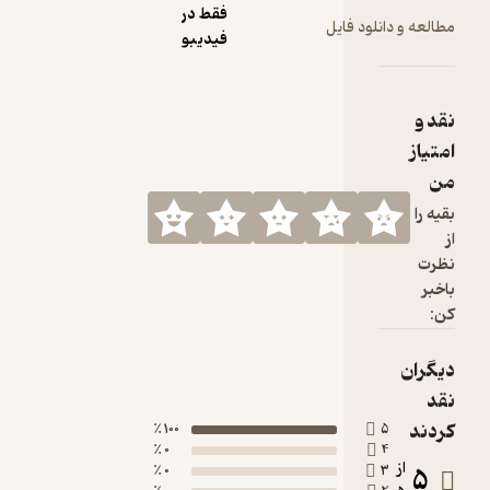
فقط در
 فایل
فیدیبو
100 ٪
0 ٪
0 ٪