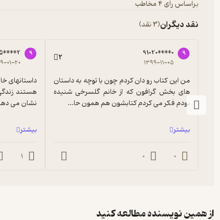
براساس رأی 4 مخاطب
نقد دیگران
(3 نقد)
85****2
91020****0
9
9
2
۹-۰۱-۲۰
۱۳۹۹-۱۱-۰۵
من این کتاب رو دان کردم چون با توچه به داستان 
های بخش گرافون که از خانم گلسرخی شنیده 
بودم فکر می کردم کتابشون هم همون حا...
نشان می دهد د
بیشتر
بیشتر
1
0
0
از همین نویسنده مطالعه کنید