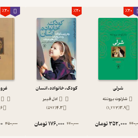
٪20
٪20
٪20
شرلی
کودک، خانواده، انسان
غرور
شارلوت برونته
ادل فیبر
.6
)
592
(
4.3
)
1,223
(
3.9
352,000
تومان
176,000
تومان
00
350,000
220,000
440,0