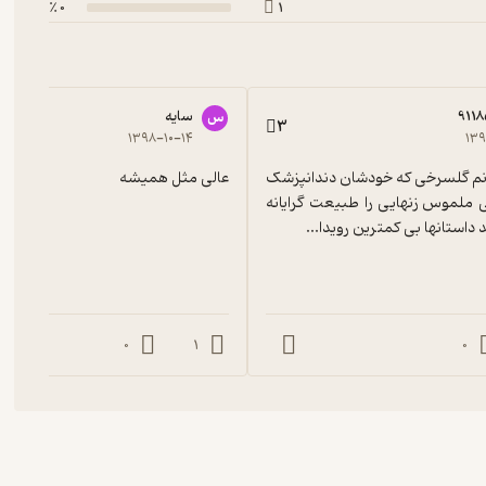
0 ٪
1
911
سایه
س
3
۱۳۹۸-۱۰-۱۴
۱۳۹
داستانهای خانم گلسرخی که خودشان دندانپزشک 
عالی مثل همیشه
هستند زندگی ملموس زنهایی را طبیعت گرایانه 
استانها بی کمترین رویدا...
0
1
0