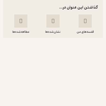
گذاشتن این عنوان در...
قفسه‌های من
نشان‌شده‌ها
مطالعه‌شده‌ها
من یک سایه ام
فیروزه گل سرخی
نشر نی
3.8
(4)
160,000
200,000
٪
20
تومان