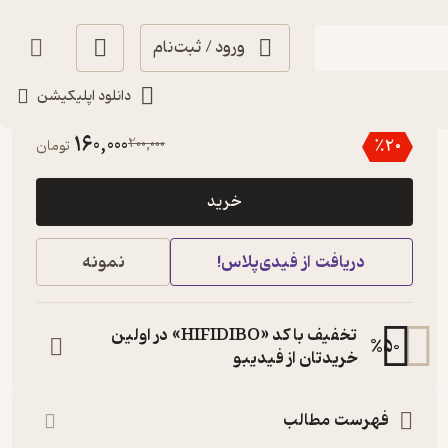
ورود / ثبت‌نام
دانلود اپلیکیشن
3.8
(4)
160,000
200,000
٪
20
تومان
خرید
دریافت از فیدی‌پلاس!
نمونه
تخفیف با کد «HIFIDIBO» در اولین
%
50
خریدتان از فیدیبو
فهرست مطالب