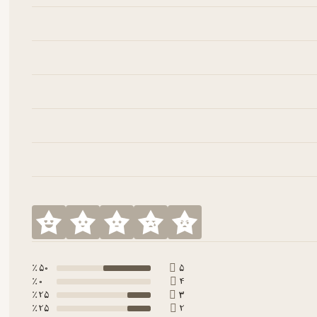
50 ٪
5
0 ٪
4
25 ٪
3
25 ٪
2