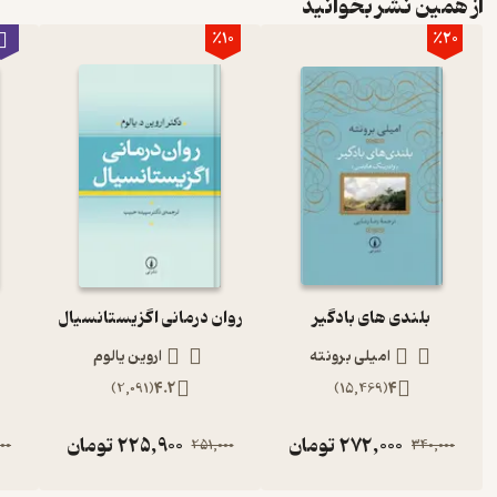
از همین نشر بخوانید
٪10
٪20
بلندی های بادگیر
روان درمانی اگزیستانسیال
امیلی برونته
اروین یالوم
)
2,091
(
4.2
)
15,469
(
4
272,000
تومان
225,900
تومان
00
251,000
340,000