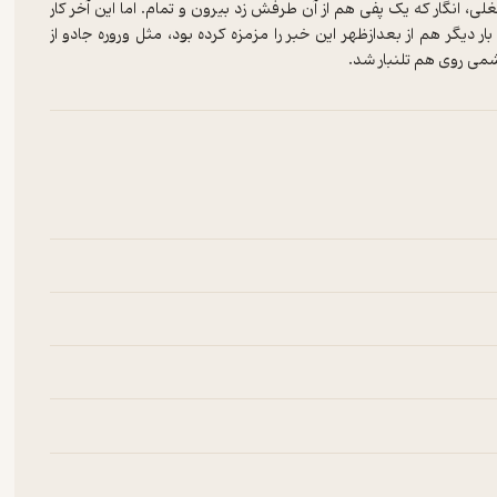
 انگار که یک پفی هم از آن طرفش زد بیرون و تمام. اما این آخر کار
 دیگر هم از بعدازظهر این خبر را مزمزه کرده بود، مثل وروره جادو از
شمی روی هم تلنبار شد.