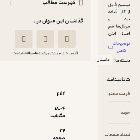
فهرست مطالب
گذاشتن این عنوان در...
قفسه‌های من
نشان‌شده‌ها
مطالعه‌شده‌ها
استان
جزیره پرچم ها
هادی خورشاهیان
انتشارات کتاب نیستان هنر
pdf
18.۰۴
منتظر امتیاز
مگابایت
5,760
19,200
٪
70
تومان
24
ت
صفحه