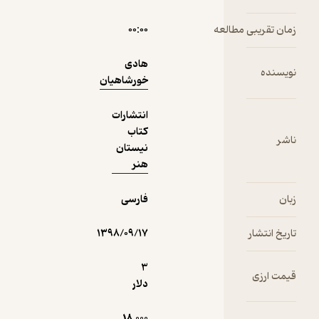
مطالعه
۰۰:۰۰
دریافت از
نمونه
فیدی‌پلاس!
هادی
خورشاهیان
انتشارات
کتاب
نیستان
هنر
فارسی
۱۳۹۸/۰۹/۱۷
3
دلار
18,000