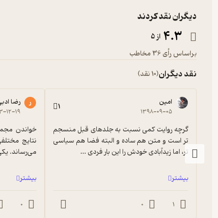
خود و اطرافیانشان را سروسامان می‌دهند.
دیگران نقد کردند
4.3
از 5
براساس رأی 36 مخاطب
درباره‌ احمد زیدآبادی
نقد دیگران
(10 نقد)
امین
رضا ادب
ر
زیدآبادی روزنامه‌نگار معروف و محبوبی است که علاوه بر فعالیت‌ه
1
۳-۱۲-۱۹
۱۳۹۸-۰۹-۰۵
برجسته‌ترین روزنامه‌نگاران و تحلیل‌گران سیاسی است. او با داشتن دک
اسراییل هم شناخته می‌شود.
گرچه روایت کمی نسبت به جلدهای قبل منسجم 
تر است و متن هم ساده و البته فضا هم سیاسی 
تر، اما زیدآبادی خودش را این بار فردی ...
می‌رساند. یکی از اینها اینکه زیدآبادی ب...
اهدا کرد. به دلیل مبارزات و تلاش‌هایی که زیدآبادی برای آزادی مطبوعات 
بیشتر
بیشتر
در بخشی از کتاب گرگ و میش هوای خرداد می‌خوانیم
0
0
1