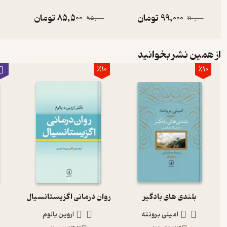
99,000
تومان
85,500
تومان
95,000
110,000
از همین نشر بخوانید
٪10
٪10
بلندی های بادگیر
روان درمانی اگزیستانسیال
امیلی برونته
اروین یالوم