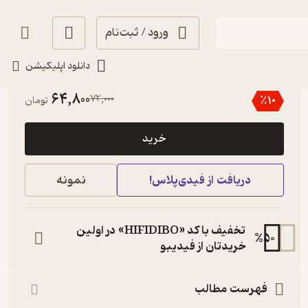
ورود / ثبت‌نام
دانلود اپلیکیشن
4.3
(36)
64,800
72,000
٪
10
تومان
خرید
دریافت از فیدی‌پلاس!
نمونه
تخفیف با کد «HIFIDIBO» در اولین
%
50
خریدتان از فیدیبو
فهرست مطالب