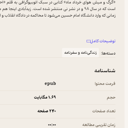
«گرگ و میش هوای خرداد ماه» کتابی در سبک اتوبیوگرافی به قلم «احمد
است که در سال 98 و در نشر نی منتشر شده است. زیدآبادی این
زمانی که وارد دانشگاه امام حسین می‌شود تا محاکمه در دادگاه انقلاب و
توضیحات کامل
زندگی‌نامه و سفرنامه
دسته‌ها:
درباره کتاب گرگ و میش هوای خرداد ماه
شناسنامه
این کتاب جلد سوم مجموعه‌ی خاطرات نویسنده است. جلد اول و دوم این م
زمستان تهران» منتشر شده است. در جلد اول این سری کتاب، زیدآبادی خاطرا
فرمت محتوا
epub
زندگی‌اش را از دوران قبولی در دانشگاه و آمدن به تهران روایت می‌کند. 
برای ورود به دانشگاه امام حسین تلاش می‌کند. در این بین، فعالیت
حجم
1.۶۹ مگابایت
اهالی سیاست و مطبوعات تبدیل می‌شود.
تعداد صفحات
240 صفحه
گرگ و میش هوای خرداد ماه خاطره‌نگاری یا زندگی‌نامه نیست، بلکه روای
زمان تقریبی مطالعه
۰۰:۰۰
شخصی خودش درک کرده است. با این که نویسنده در این کتاب سعی کرده وق