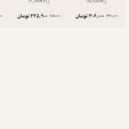
)
2,087
(
4.2
)
15,458
(
4
306,000
تومان
225,900
تومان
00
251,000
340,000