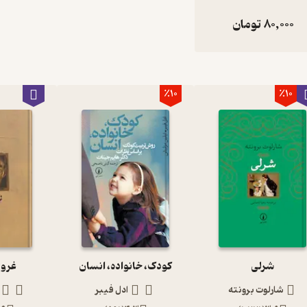
80,000
تومان
٪10
٪10
شرلی
کودک، خانواده، انسان
غرور
شارلوت برونته
ادل فیبر