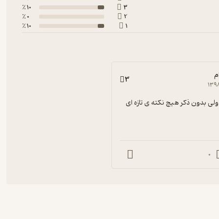
10 ٪
3
0 ٪
2
10 ٪
1
م
3
۱۳۹
لی بدون ذکر هیچ نکته ی تازه ای
0