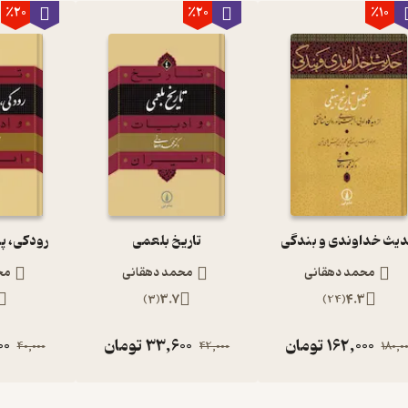
٪20
٪20
٪10
یث خداوندی و بندگی
تاریخ بلعمی
رودکی، پ
محمد دهقانی
محمد دهقانی
مح
)
3
(
3.7
)
24
(
4.3
162,000
تومان
33,600
تومان
00
40,000
42,000
180,0