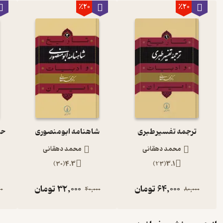
٪20
٪20
ترجمه تفسیر طبری
شاهنامه ابومنصوری
حد
محمد دهقانی
محمد دهقانی
)
30
(
4.3
)
23
(
3.1
64,000
تومان
32,000
تومان
00
40,000
80,000