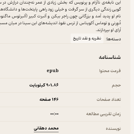
این نابغه‌ی ناآرام و پرنویس که بخش زیادی از عمر نه‌چندان درازش د
گویی زندگی دیگری از سر گرفت و خیلی زود راهی پایتخت‌ها و دانشگاه‌ها
نام او پدید آمد و بزرگانی چون راجر بیکن و آلبرت کبیر (آلبرتوس ماگنو
دُوِرنی و توماس آکویناس از ترس نفوذ اندیشه‌های ابن سینا در میان مسیحیا
آرای او بپردازند.
نظریه و نقد تاریخ
دسته‌ها:
شناسنامه
فرمت محتوا
epub
حجم
901.۸۶ کیلوبایت
تعداد صفحات
146 صفحه
زمان تقریبی مطالعه
۰۰:۰۰
محمد دهقانی
نویسنده