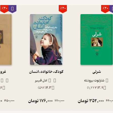
٪20
٪20
٪20
شرلی
کودک، خانواده، انسان
غرور
شارلوت برونته
ادل فیبر
.6
)
592
(
4.3
)
1,223
(
3.9
352,000
تومان
176,000
تومان
00
350,000
220,000
440,0