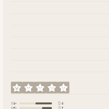
50 ٪
5
30 ٪
4