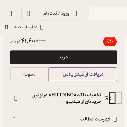
ورود / ثبت‌نام
دانلود اپلیکیشن
4.1
(10)
41,600
52,000
٪
20
تومان
خرید
دریافت از فیدی‌پلاس!
نمونه
تخفیف با کد «HIFIDIBO» در اولین
%
50
خریدتان از فیدیبو
فهرست مطالب