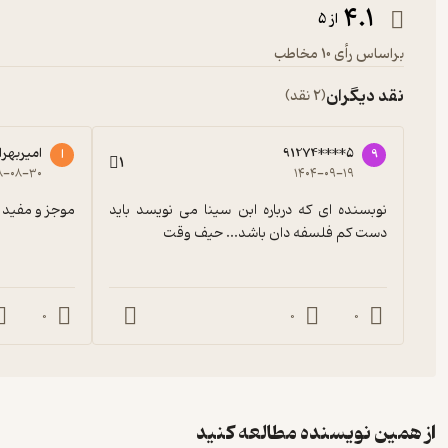
4.1
از 5
براساس رأی 10 مخاطب
نقد دیگران
(2 نقد)
91274****5
امیربهرا
9
ا
1
۸-۰۸-۳۰
۱۴۰۴-۰۹-۱۹
نوبسنده ای که درباره ابن سینا می نویسد باید 
موجز و مفید و
دست کم فلسفه دان باشد... حیف وقت
0
0
0
از همین نویسنده مطالعه کنید