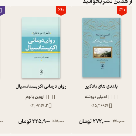
از همین نشر بخوانید
٪10
٪20
بلندی های بادگیر
روان درمانی اگزیستانسیال
امیلی برونته
اروین یالوم
)
2,091
(
4.2
)
15,469
(
4
272,000
تومان
225,900
تومان
00
251,000
340,000