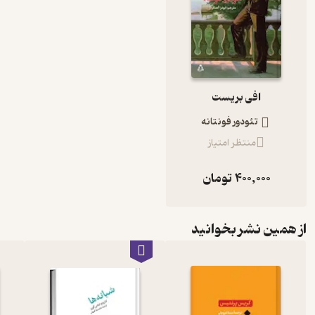
افی بریست
تئودور فونتانه
منتظر امتیاز
400,000
تومان
از همین نشر بخوانید