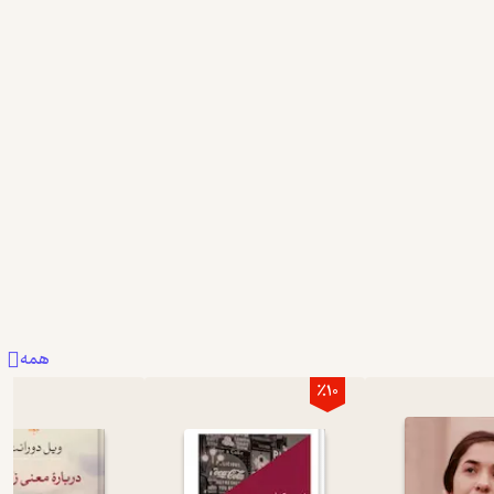
همه
٪10