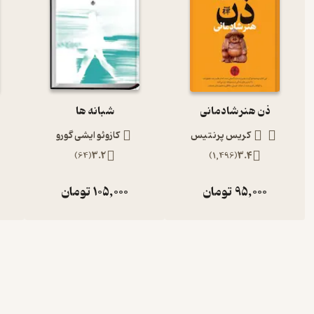
ذن هنر شادمانی
شبانه ها
کریس پرنتیس
کازوئو ایشی گورو
)
64
(
3.2
)
1,496
(
3.4
95,000
تومان
105,000
تومان