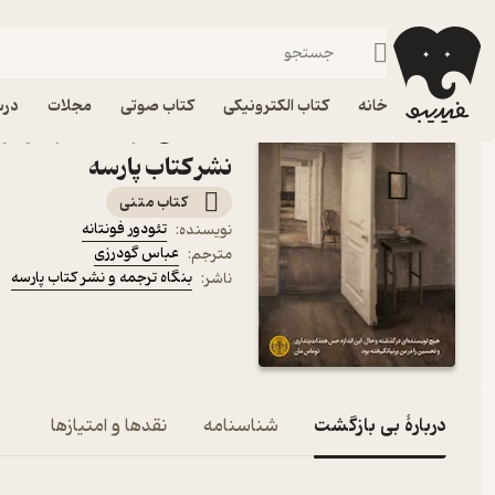
درام
فیدیبو
کتاب الکترونیکی
داستان و رمان
داستان و رمان خارجی
خانه
کتاب الکترونیکی
کتاب صوتی
مجلات
درس
کتاب بی بازگشت اثر تئودور
نشر کتاب پارسه
کتاب متنی
تئودور فونتانه
نویسنده
:
عباس گودرزی
مترجم
:
بنگاه ترجمه و نشر کتاب پارسه
ناشر
:
دربارۀ بی بازگشت
شناسنامه
نقدها و امتیازها