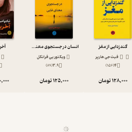
گندزدایی از مغز
انسان در جستجوی معنی غایی
آخر
فیث جی هارپر
ویکتور یی فرانکل
)
89
(
3.9
)
156
(
4
128,000
تومان
125,000
تومان
0,000