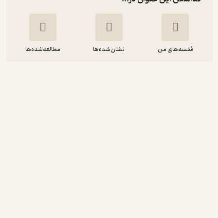
قفسه‌های من
نشان‌شده‌ها
مطالعه‌شده‌ها
بی بازگشت
تئودور فونتانه
عباس گودرزی
بنگاه ترجمه و نشر کتاب پارسه
160,000
4.8
(6)
تومان
نمونه