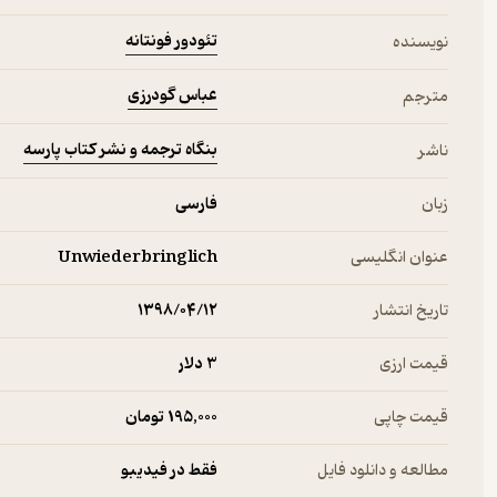
تئودور فونتانه
نویسنده
عباس گودرزی
مترجم
بنگاه ترجمه و نشر کتاب پارسه
ناشر
زبان
فارسی
عنوان انگلیسی
Unwiederbringlich
تاریخ انتشار
۱۳۹۸/۰۴/۱۲
قیمت ارزی
3 دلار
قیمت چاپی
195,000 تومان
مطالعه و دانلود فایل
فقط در فیدیبو