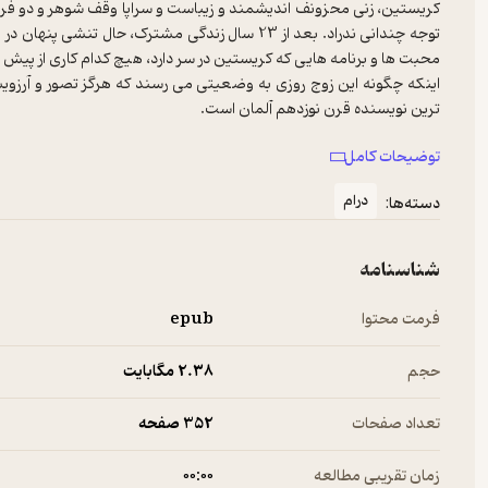
کریستین، زنی محزونف اندیشمند و زیباست و سراپا وقف شوهر و دو فرزن
توجه چندانی ندراد. بعد از 23 سال زندگی مشترک، ح
اینکه چگونه این زوج روزی به وضعیتی می رسند که هرگز تصور و آرزویش ر
توضیحات کامل
هیچ نویسنده ای در گذشته و حال، این اندازه حس همذات پنداری و تحسین
درام
دسته‌ها:
شناسنامه
فرمت محتوا
epub
حجم
2.۳۸ مگابایت
تعداد صفحات
352 صفحه
زمان تقریبی مطالعه
۰۰:۰۰