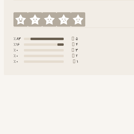
83 ٪
5
16 ٪
4
0 ٪
3
0 ٪
2
0 ٪
1