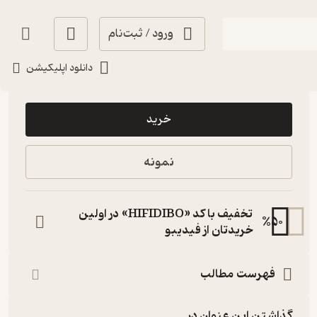
ورود / ثبت‌نام
دانلود اپلیکیشن
160,000
4.8
(6)
تومان
خرید
نمونه
تخفیف با کد «HIFIDIBO» در اولین
%
50
خریدتان از فیدیبو
فهرست مطالب
گذاشتن این عنوان در...