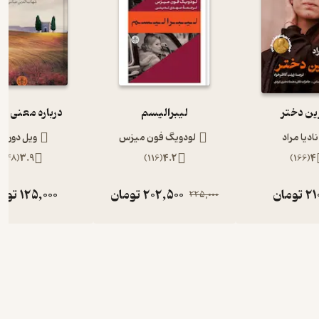
ین دختر
لیبرالیسم
درباره معنی زن
نادیا مراد
لودویگ فون میزس
ویل دوران
)
48
(
3.9
)
116
(
4.2
)
166
(
4
21
تومان
202,500
تومان
125,000
توم
225,000