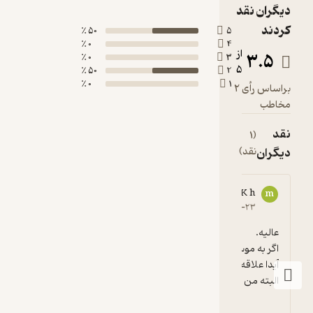
دیگران نقد
کردند
50 ٪
5
0 ٪
4
از
3.5
0 ٪
3
5
50 ٪
2
0 ٪
1
براساس رأی 2
مخاطب
نقد
(1
دیگران
نقد)
m.reza K h
m
5
۱۳۹۸-۰۴-۲۳
اگر به موسیقی الکترونیک و دکلمه، اونم با صدای 
البته من قبلا دیسکش رو داشتم از کیفی...