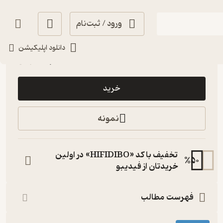
ورود / ثبت‌نام
انگیزه‌بخش 🚀
(
2
)
4.2
(11)
دانلود اپلیکیشن
25,000
تومان
خرید
نمونه
تخفیف با کد «HIFIDIBO» در اولین
%
50
خریدتان از فیدیبو
فهرست مطالب