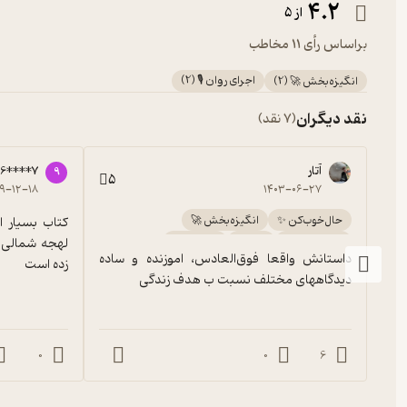
4.2
از 5
براساس رأی 11 مخاطب
اجرای روان 🎙️
(
2
)
انگیزه‌بخش 🚀
(
2
)
نقد دیگران
(7 نقد)
آتار
6****7
9
5
۹-۱۲-۱۸
۱۴۰۳-۰۶-۲۷
حال‌خوب‌کن ✨
انگیزه‌بخش 🚀
اجرای روان 🎙️
گیرا 🧲
آموزنده 🦉
داستانش واقعا فوق‌العادس، اموزنده و ساده 
زده است
دیدگاههای مختلف نسبت ب هدف زندگی
0
0
6