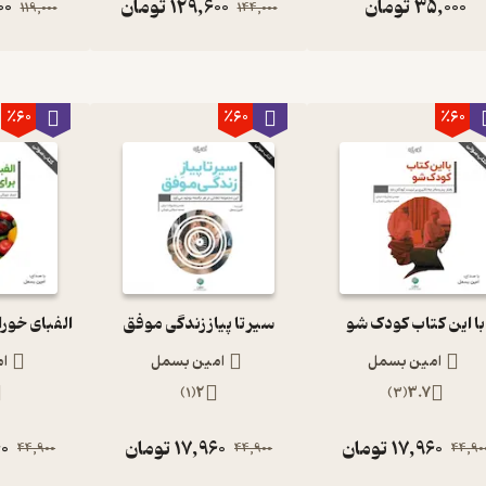
35,000
تومان
129,600
تومان
00
119,000
144,000
٪60
٪60
٪60
با این کتاب کودک شو
سیر تا پیاز زندگی موفق
امین بسمل
امین بسمل
ا
)
1
(
2
)
3
(
3.7
17,960
تومان
17,960
تومان
60
44,900
44,900
44,90