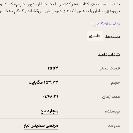
به قول نویسنده‌ی کتاب، «هر کدام از ما یک جاناتان درون داریم» که همو
این کتاب حول محوریت یک مرغ دریایی است که متفاوت از دیگر مرغان ت
توضیحات کامل
اما چاپ این اثر توسط «انتشارات پر» به دو جهت متفاوت با چاپ‌های دیگر در
فانتزی
دسته‌ها:
آشنا به زبان انگلیسی درکی بهتر از کتاب داشته باشد و نکته‌ی دیگر ت
توسط نویسنده و در جهت تکمیل اثرش به کتاب اضافه شده است.
شناسنامه
فرمت محتوا
mp۳
حجم
153.۷۳ مگابایت
مدت زمان
۰۱:۴۸:۳۱
ریچارد باخ
نویسنده
مرتضی سعیدی تبار
مترجم