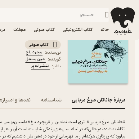
فانتزی
فیدیبو
کتاب صوتی
داستان و رمان
داستان و رمان خارجی
کتاب صوتی جاناتان مرغ در
خانه
کتاب الکترونیکی
کتاب صوتی
مجلات
درس
به انضمام فصل چهارم
کتاب صوتی
ریچارد باخ
نویسنده
:
امین بسمل
گوینده
:
انتشارات پر
ناشر
:
دربارۀ جاناتان مرغ دریایی
شناسنامه
نقدها و امتیازه
«جاناتان مرغ دریایی» اثری است نمادین از «ریچارد باخ» داستان‌نویس مع
نگاشته شده، در حالی‌که در تمام سال‌های زندگی شایسته است آن را هر از