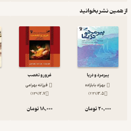
از همین نشر بخوانید
پیرمرد و دریا
غرور و تعصب
بهزاد بابازاده
فرزانه بهرامی
)
139
(
2.7
)
231
(
3.5
20,000
تومان
18,000
تومان