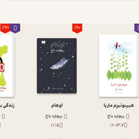
٪70
٪10
هیپنوتیزم ماریا
اوهام
زندگی به رو
ریچارد باخ
ریچارد باخ
ر
)
2
(
5
)
20
(
3.7