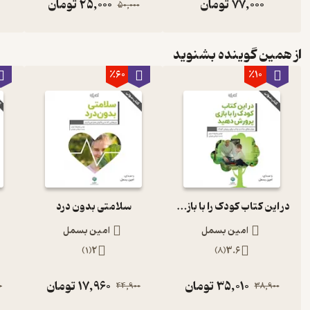
77,000
تومان
25,000
تومان
50,000
از همین گوینده بشنوید
٪60
٪10
در این کتاب کودک را با بازی پرورش دهید
سلامتی بدون درد
امین بسمل
امین بسمل
)
1
(
2
)
8
(
3.6
35,010
تومان
17,960
تومان
0
44,900
38,900