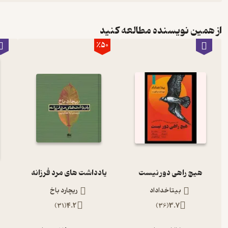
از همین نویسنده مطالعه کنید
٪50
هیچ راهی دور نیست
یادداشت های مرد فرزانه
بیتا خداداد
ریچارد باخ
)
31
(
4.2
)
36
(
3.7