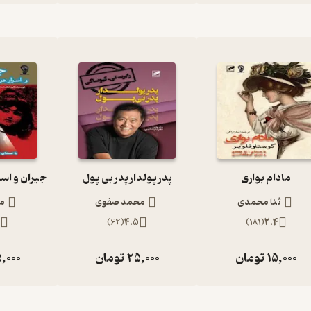
مادام بواری
پدر پولدار پدر بی پول
ثنا محمدی
محمد صفوی
مح
)
62
(
4.5
)
181
(
2.4
15,000
تومان
25,000
تومان
,000