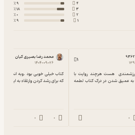
9 ٪
4
18 ٪
3
0 ٪
2
9 ٪
1
9362
محمد رضا بصیری کیان
1
۱۴۰۴-۰۹-۲۶
۱۳۹
کتاب بسیار ارزشمندی  هست هرچند روایت با 
لهجه شمالی به عمیق شدن در درک کتاب لطمه 
که برای رشد کردن وارتقاء به این دنیا آ
0
0
0