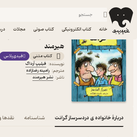
داستان
فیدیبو
کتاب الکترونیکی
کودک
خانه
کتاب الکترونیکی
کتاب صوتی
مجلات
درس
کتاب خانواده ی دردسرساز 
هیرمند
کتاب متنی
فیدی‌پلاس
فیلیپ آرداگ
نویسنده
:
رامینه رضازاده
مترجم
:
نشر هیرمند
ناشر
:
دربارۀ خانواده ی دردسرساز گرانت
شناسنامه
نقدها و 