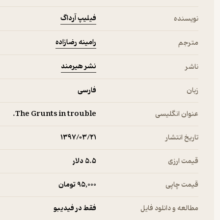
فیلیپ آرداگ
نویسنده
رامینه رضازاده
مترجم
نشر هیرمند
ناشر
زبان
فارسی
عنوان انگلیسی
The Grunts in trouble.
تاریخ انتشار
۱۳۹۷/۰۳/۲۱
قیمت ارزی
5.۵ دلار
قیمت چاپی
95,000 تومان
مطالعه و دانلود فایل
فقط در فیدیبو