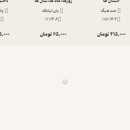
انسان ها
روزها، ماه ها، سال ها
دختری
مت هیگ
یان لیانکه
پائ
2
)
21
(
3.8
)
152
(
4.2
215,000
تومان
65,000
تومان
5,000