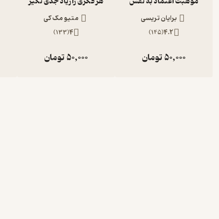
موهبت اعتماد به نفس
هر فکری را زیاد جدی نگیر
برایان تریسی
متیو مک کی
)
133
(
4
)
145
(
4.2
50,000
تومان
50,000
تومان