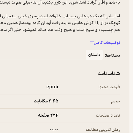
اما سانی که یک جورهایی پسر این خانواده است،پسری خیلی معمولی است.
کوچک بو،او را از گوش هایش به بند رخت آویزان کرده بودند.از همین مع
هم چسبیده و سیخ است و هیچ وقت هم صاف نمیشود.حتی اگر سعی کنید ب
همراه شوید با لرد بیگ عمارت بیگ و دشمن بیگ و می می(واکسی عمارت
توضیحات کامل
داستان
دسته‌ها:
شناسنامه
فرمت محتوا
epub
حجم
4.۴۵ مگابایت
تعداد صفحات
224 صفحه
زمان تقریبی مطالعه
۰۰:۰۰