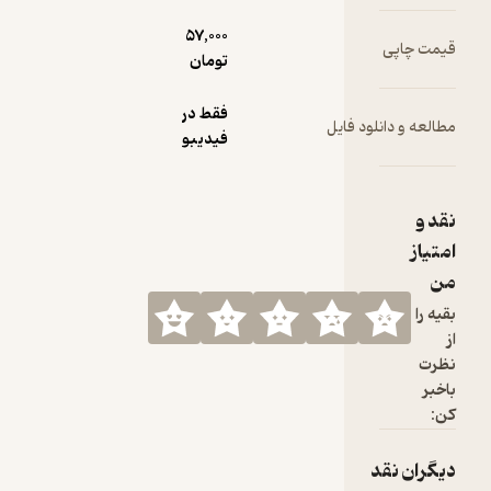
57,000
تومان
فقط در
ود فایل
فیدیبو