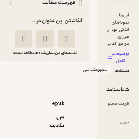
فهرست مطالب
گذاشتن این عنوان در...
قفسه‌های من
نشان‌شده‌ها
مطالعه‌شده‌ها
آیین پهلوانی و سنت
سطوره‌شناسی
های زورخانه ای
خسرو آقایاری
انتشارات کتاب نیستان هنر
epub
9.۲۹
4.4
(11)
مگابایت
83,700
139,500
٪
40
تومان