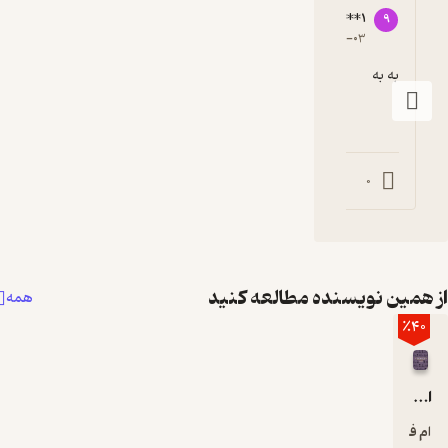
99035*
5
۱۳۹۹-۰
0
نده مطالعه کنید
همه