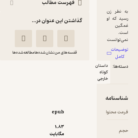
فهرست مطالب
گذاشتن این عنوان در...
قفسه‌های من
نشان‌شده‌ها
مطالعه‌شده‌ها
استان
ماشین می ایستد و
تاه
چند داستان دیگر
ارجی
ای ام
مهناز دقیق
فورستر
نیا
انتشارات چترنگ
epub
4
(4)
1.۸۳
مگابایت
24,360
81,200
٪
70
تومان