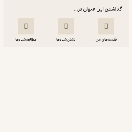
گذاشتن این عنوان در...
قفسه‌های من
نشان‌شده‌ها
مطالعه‌شده‌ها
شهر غصه
امیرعلی نبویان
انتشارات نقش و نگار
حال‌خوب‌کن ✨
(
19
)
3.4
(2,573)
52,500
75,000
٪
30
تومان