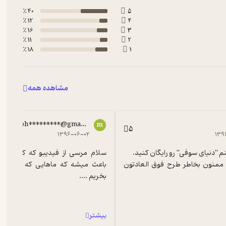
40 ٪
5
12 ٪
4
16 ٪
3
11 ٪
2
18 ٪
1
مشاهده همه
moh*********@gmaol.com
m
5
۱۳۹۶-۰۶-۰۲
۱۳۹
ضمناً باز هم ممنون بخاطر طرح فوق العادتون 
بخریم ....
بیشتر