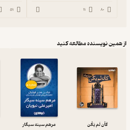
51
11
80
از همین نویسنده مطالعه کنید
کَأن لَم یَکُن
مرهم سینه سیگار