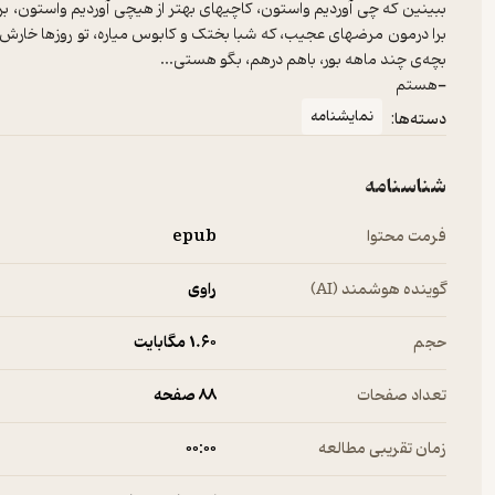
ببینین که چی آوردیم واستون، کاچیهای بهتر از هیچی آوردیم واستون، 
برا درمون مرضهای عجیب، که شبا بختک و کابوس میاره، تو روزها خارش 
-هستم
نمایشنامه
دسته‌ها:
شناسنامه
فرمت محتوا
epub
گوینده هوشمند (AI)
راوی
حجم
1.۶۰ مگابایت
تعداد صفحات
88 صفحه
زمان تقریبی مطالعه
۰۰:۰۰