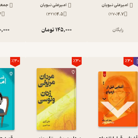
امیرعلی نبویان
امیرعلی نبویان
جمعی
4
)
327
(
4.5
)
270
(
4.7
145,000
تومان
0,000
رایگان
٪30
٪30
٪30