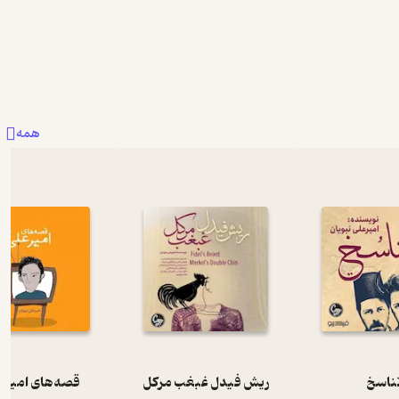
15
0
35
همه
ناسخ
ریش فیدل غبغب مرکل
قصه‌های امیرعل