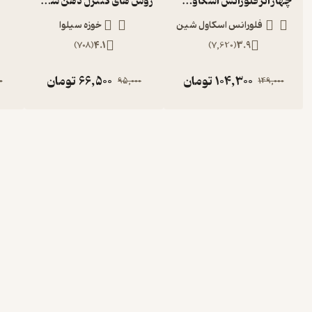
چهار اثر فلورانس اسکاول شین
روش های کنترل ذهن سیلوا
فلورانس اسکاول شین
خوزه سیلوا
)
708
(
4.1
)
7,620
(
3.9
104,300
تومان
66,500
تومان
0
95,000
149,000