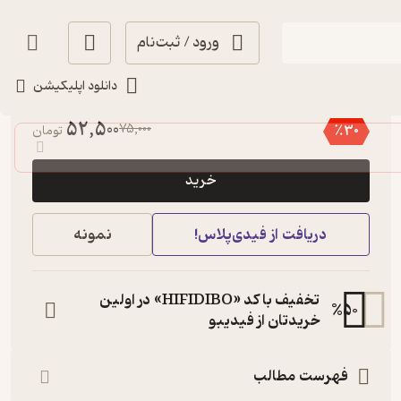
ورود / ثبت‌نام
دانلود اپلیکیشن
حال‌خوب‌کن ✨
(
19
)
3.4
(2,573)
52,500
75,000
٪
30
تومان
خرید
دریافت از فیدی‌پلاس!
نمونه
تخفیف با کد «HIFIDIBO» در اولین
%
50
خریدتان از فیدیبو
فهرست مطالب