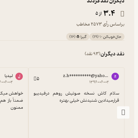
دیگران نقد کردند
3.4
از 5
براساس رأی 2573 مخاطب
حال‌خوب‌کن ✨
(
19
)
گیرا 🧲
(
16
)
نقد دیگران
(93 نقد)
z.h**********@yahoo.com
لیدیا
z
ل
5
۶-۰۶-۰۲
۱۳۹۶-۰۶-۰۲
سلام کاش نسخه صوتیش روهم درفیدیبو 
قرارمیدادین شنیدنش خیلی بهتره
ممنون