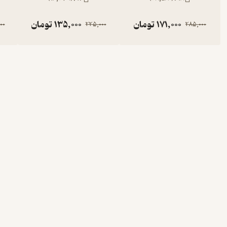
171,000
تومان
135,000
تومان
00
225,000
285,000