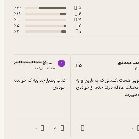
66 ٪
5
16 ٪
4
0 ٪
3
5 ٪
2
11 ٪
1
مد محمدی
zzz************@gmail.com
z
5
۱۳۹۸-۱۲-۲۲
۱۴۰
کتاب خیلی خوبی هست .کسانی که به تاریخ و به 
فرهنگ های مختلف علاقه دارند حتما از خواندن 
خودش.
 میبرند
0
5
0