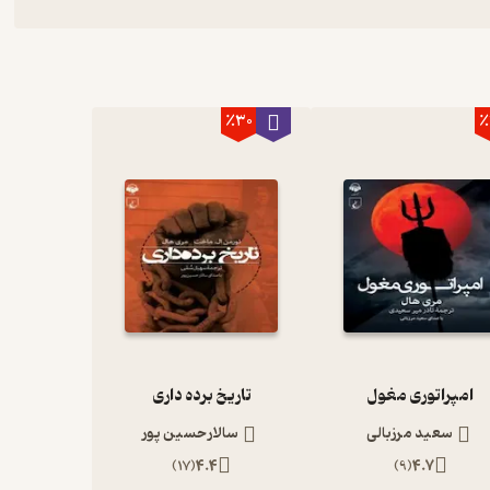
٪30
٪
امپراتوری مغول
تاریخ برده داری
سعید مرزبالی
سالار حسین پور
)
17
(
4.4
)
9
(
4.7