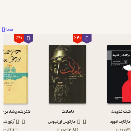
همه
٪40
٪40
ت ندیمه
تاملات
هنر همیشه بر حق
مارگارت اتوود
مارکوس اورلیوس
آرتور شوپن
)
540
(
4.1
)
1,684
(
3.8
)
1,147
(
3.