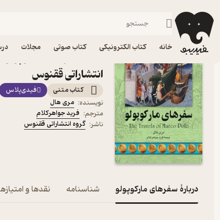
زندگی‌نامه و سفرنامه
فیدیبو
کتاب الکترونیکی
خانه
کتاب الکترونیکی
کتاب صوتی
مجلات
درس
کتاب سفرهای مارکوپولو اث
انتشاراتی ققنوس
کتاب متنی
فیدی‌پلاس
مری هال
نویسنده
:
فرید جواهرکلام
مترجم
:
گروه انتشاراتی ققنوس
ناشر
:
دربارۀ سفرهای مارکوپولو
شناسنامه
نقدها و امتیازها