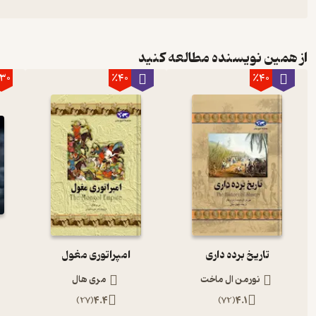
از همین نویسنده مطالعه کنید
30
٪40
٪40
تاریخ برده داری
امپراتوری مغول
نورمن ال ماخت
مری هال
)
27
(
4.4
)
72
(
4.1