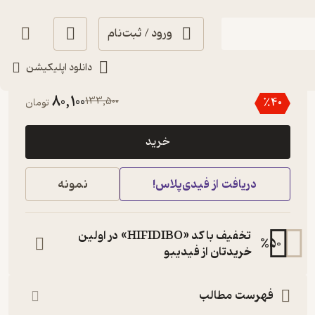
ورود / ثبت‌نام
دانلود اپلیکیشن
4.2
(18)
80,100
133,500
٪
40
تومان
خرید
دریافت از فیدی‌پلاس!
نمونه
تخفیف با کد «HIFIDIBO» در اولین
%
50
خریدتان از فیدیبو
فهرست مطالب