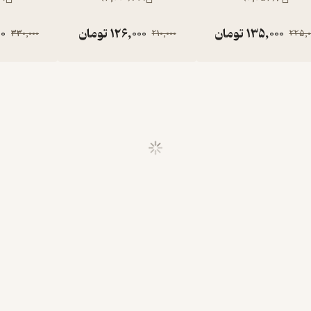
135,000
تومان
126,000
تومان
00
330,000
210,000
225,0