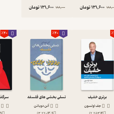
131,600
تومان
131,600
تومان
188,000
188,0
٪40
٪40
٪
برتری خفیف
تسلی بخشی های فلسفه
سرگذش
جف اولسون
آلن دوباتن
9
)
3,220
(
3.9
)
2,253
(
4