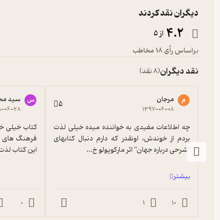
دیگران نقد کردند
4.2
از 5
براساس رأی 18 مخاطب
نقد دیگران
(8 نقد)
مرجان
سید مح
م
س
5
۱-۰۶-۲۸
۱۳۹۷-۰۶-۰۸
چه اطلاعات مفیدی به خواننده میده خیلی لذت 
بردم از خوندش، اونقدر که دارم دنبال کتابهای 
"شرحی درباره جهان" اثر مارکوپولو خ...
این کتاب لذت
بیشتر
0
1
10