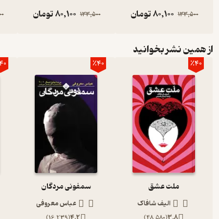
80,100
تومان
80,100
تومان
00
133,500
133,500
از همین نشر بخوانید
40
٪40
٪40
ملت عشق
سمفونی مردگان
الیف شافاک
عباس معروفی
)
16,239
(
4.2
)
48,580
(
3.8