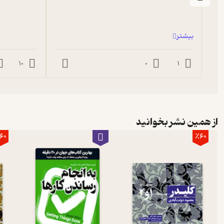
بیشتر
10
0
1
از همین نشر بخوانید
60
٪60