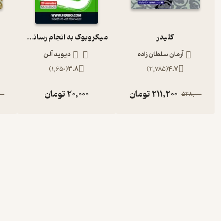
کلیدر
میکروبوک به انجام رساندن کارها
آرمان سلطان زاده
دیوید آلن
)
1,650
(
3.8
)
2,785
(
4.7
211,200
تومان
20,000
تومان
00
528,000