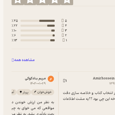
45 ٪
5
22 ٪
4
10 ٪
3
6 ٪
2
13 ٪
1
مشاهده همه
مریم بنادکوکی
م
1
۱۴۰۳-۰۱-۲۹
۱۳۹
خوش‌خوان 🪶
پربار 🌳
آموزنده 🦉
فیدبو لطفا در انتخاب کتاب و خلاصه سازی دقت 
داشته باش .آخه این چی بود ؟؟یه مشت اطلاعات 