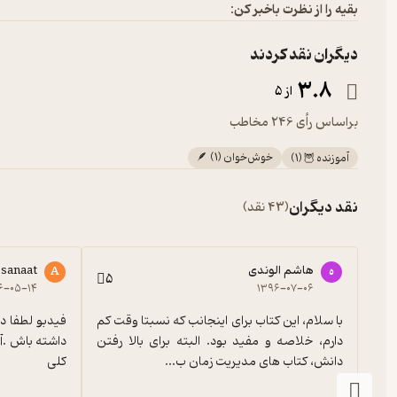
بقیه را از نظرت باخبر کن:
دیگران نقد کردند
3.8
از 5
براساس رأی 246 مخاطب
خوش‌خوان 🪶
)
1
(
آموزنده 🦉
(
1
)
نقد دیگران
(43 نقد)
هاشم الوندی
Amirhossein sanaat
ه
A
5
۶-۰۵-۱۴
۱۳۹۶-۰۷-۰۶
با سلام، این کتاب برای اینجانب که نسبتا وقت کم 
دارم، خلاصه و مفید بود. البته برای بالا رفتن 
دانش، کتاب های مدیریت زمان ب...
کلی