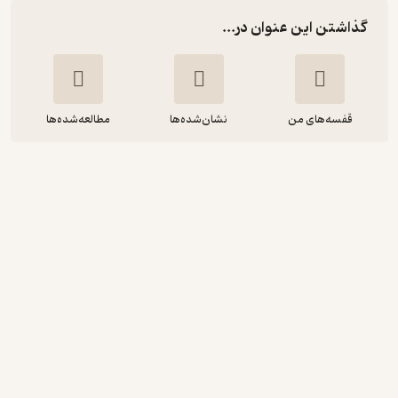
گذاشتن این عنوان در...
قفسه‌های من
نشان‌شده‌ها
مطالعه‌شده‌ها
15 راز مدیریت زمان از زبان افراد موفق
کوین کروز
فیدیبو
آموزنده 🦉
(
1
)
3.8
(246)
20,000
تومان