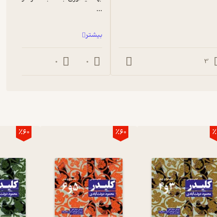
...
بیشتر
0
0
3
٪60
٪60
٪