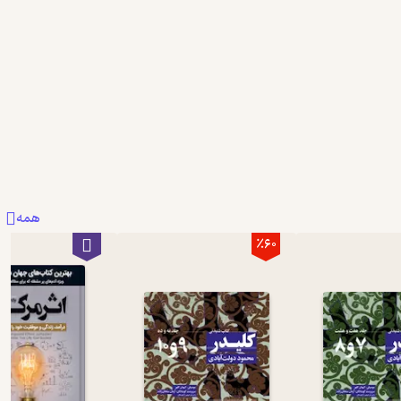
بیشتر
2
17
14
همه
٪60