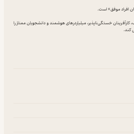
المپیک، کارآفرینان خستگی‌ناپذیر، میلیاردرهای هوشمند و دانشجویان ممتاز را