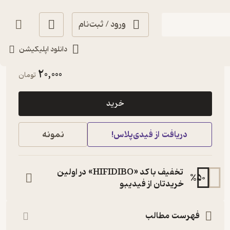
ورود / ثبت‌نام
دانلود اپلیکیشن
آموزنده 🦉
(
1
)
3.8
(246)
20,000
تومان
خرید
دریافت از فیدی‌پلاس!
نمونه
تخفیف با کد «HIFIDIBO» در اولین
%
50
خریدتان از فیدیبو
فهرست مطالب