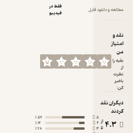
فقط در
 فایل
فیدیبو
57 ٪
14 ٪
28 ٪