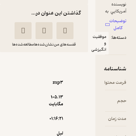
گذاشتن این عنوان در...
قیت
قفسه‌های من
نشان‌شده‌ها
مطالعه‌شده‌ها
زشی
صندوقچه راهکارها
لیل لوندز
اکبر مولایی
نوین کتاب
mp۳
105.۱۳
آموزنده 🦉
(
1
)
4.3
(7)
مگابایت
47,600
68,000
٪
30
تومان
۰۱:۱۶:۲۱
لیل