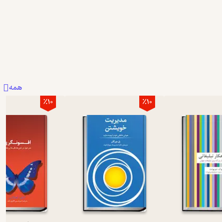
همه
٪10
٪10