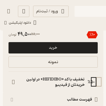
ورود / ثبت‌نام
دانلود اپلیکیشن
4.2
(26)
49,500
55,000
٪
10
تومان
خرید
نمونه
تخفیف با کد «HIFIDIBO» در اولین
%
50
خریدتان از فیدیبو
فهرست مطالب