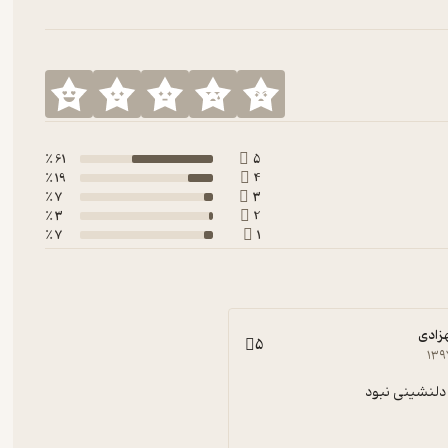
61 ٪
5
19 ٪
4
7 ٪
3
3 ٪
2
7 ٪
1
زادی
5
۱۳۹
دلنشینی نبود