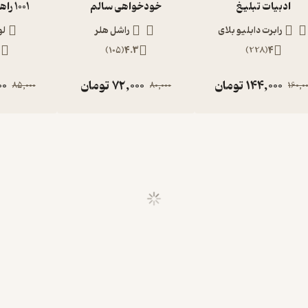
ادبیات تبلیغ
خودخواهی سالم
1001 راهکار تبلیغاتی
رابرت دابلیو بلای
راشل هلر
لو
1
)
105
(
4.3
)
228
(
4
144,000
تومان
72,000
تومان
00
85,000
80,000
160,0