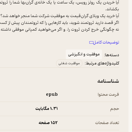
آیا خریدن یک رولز رویس، یک ساعت یا یک خانه‌ی گران‌بها شما را ثروت
اگر قصد دارید ثروتمند شوید، باید کارهایی را که ثروتمندان پیش از کسب ثر
نه چگونگی خرج کردن ثروت را. و اگر می‌خواهید کمپانی موفقی داشته 
توضیحات کامل
افراد موفق با تلاش وافر، سخت‌کوشی و کار مداوم، بینش کافی و توجه به وق
موفقیت و انگیزشی
دسته‌ها:
در این کتاب شما با رمز موفقیت افرادی آشنا می‌شوید که در دنیای تجار
کلیدواژه‌های مرتبط:
آموزنده و باارزشی جمع‌آوری شده‌اند تا به سادگی در اختیار شما قرار گیرند.
موفقیت شغلی
شناسنامه
فرمت محتوا
epub
حجم
1.۳۱ مگابایت
تعداد صفحات
152 صفحه