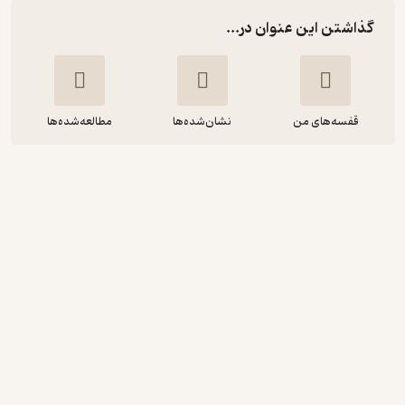
گذاشتن این عنوان در...
قفسه‌های من
نشان‌شده‌ها
مطالعه‌شده‌ها
100 راز ساده ی موفقیت در کسب وکار(انسان
های موفق چه آموخته اند و چگونه می
توانیم آن ها را به ک
دیوید نیون
محمود حمیدخانی
انتشارات سیته
4.2
(26)
49,500
55,000
٪
10
تومان