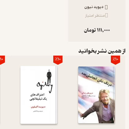
دیوید نیون
منتظر امتیاز
111,000
تومان
از همین نشر بخوانید
10
٪10
٪10