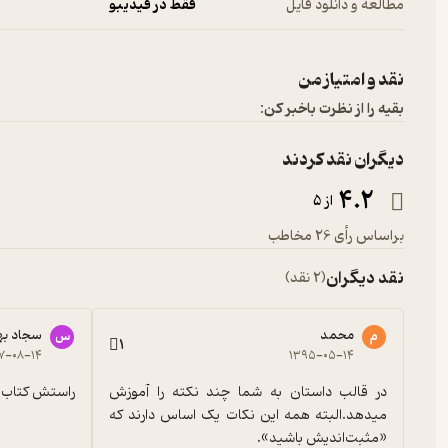
مطالعه و دانلود فایل
فقط در فیدیبو
نقد و امتیاز من
بقیه را از نظرت باخبر کن:
دیگران نقد کردند
4.2
از 5
براساس رأی 26 مخاطب
نقد دیگران
(2 نقد)
محمد
سجاد به
م
س
1
۷-۰۸-۱۴
۱۳۹۵-۰۵-۱۴
در قالب داستان به شما چند نکته را آموزش 
راستش کتاب 
میدهد.البته همه این نکات یک اساس دارند که 
«مثبت‌اندیش باشید».