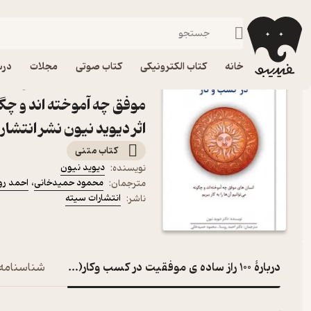
موفقیت و انگیزشی
فیدیبو
کتاب الکترونیکی
روانشناسی
خانه
کتاب الکترونیکی
کتاب صوتی
مجلات
درس
کتاب 100 راز ساده ی
موفق چه آموخته اند و چگون
اثر دیوید نیون نشر انتشا
کتاب متنی
دیوید نیون
نویسنده
:
محمود حمیدخانی
،
احمد رو
مترجمان
:
انتشارات سیته
ناشر
:
دربارۀ 100 راز ساده ی موفقیت در کسب وکار(انسان های موفق چه آموخته اند و چگونه می توانیم آن ها را به ک
شناسنامه