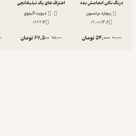
درنگ نکن انجامش بده
اعتراف های یک تبلیغاتچی
ریچارد برانسون
دیوید اگیلوی
)
924
(
4
)
2,010
(
3.8
54,000
تومان
67,500
تومان
00
75,000
60,000