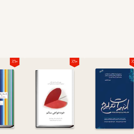
٪10
٪10
٪