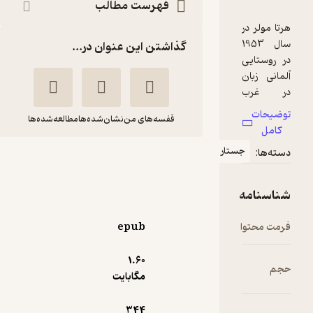
فهرست مطالب
ولر در
سال 1953
گذاشتن این عنوان در...
ستایی
 زبان
غرب
ی به
ات
قفسه‌های من
نشان‌شده‌ها
مطالعه‌شده‌ها
آمد و
ل
ده اش
جستار
ا:
قلیت
نفس بریده
 تبار
هرتا مولر
مهوش خرمی پور
مادرش
نامه
 جنگ
انتشارات کتابسرای تندیس
ی دوم
محتوا
epub
دست
 سرخ
تلخ ☕️
(
1
)
3.9
1.۶۰
(7)
مگابایت
50,000
تومان
شت و
اه کار
344