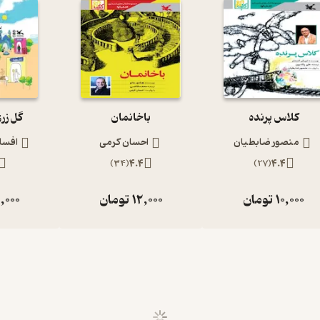
کلاس پرنده
باخانمان
گل زر
منصور ضابطیان
احسان کرمی
افسان
)
34
(
4.4
)
27
(
4.4
10,000
تومان
12,000
تومان
,000