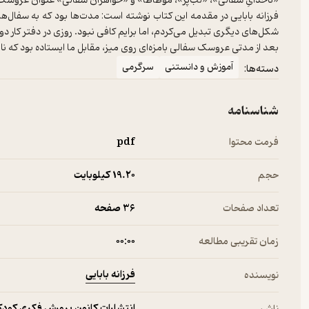
«ناخدایِ سفالی»، «لب‌پَر»، موطاطا» و «خواهران سفالی» عنوان عروسک
فرزانه بابایی در مقدمه این کتاب نوشته است: مدت‌ها بود که به سفال‌ها
شکل‌های دیگری تبدیل می‌کردم، اما برایم کافی نبود. روزی در دفتر کار
بعد از مدتی عروسک سفالی بامزه‌ای روی میز، مقابل ما ایستاده بود که نا
آموزش و دانستنی
سرگرمی
دسته‌ها:
شناسنامه
فرمت محتوا
pdf
حجم
19.۲۰ کیلوبایت
تعداد صفحات
36 صفحه
زمان تقریبی مطالعه
۰۰:۰۰
فرزانه بابایی
نویسنده
انتشارات کانون پرورش فکری کودکا