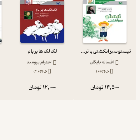
تیستو سبز انگشتی با ترجمه لیلی گلستان
لک لک ها بر بام
افسانه بایگان
احترام برومند
)
26
(
4.6
)
66
(
4.6
14,500
تومان
12,000
تومان