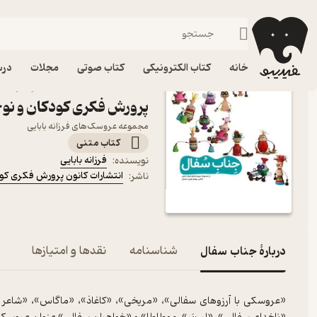
آموزش و دانستنی
فیدیبو
کتاب الکترونیکی
کودک
خانه
کتاب الکترونیکی
کتاب صوتی
مجلات
درس
کتاب جناب سفال اثر فرزانه
پرورش فکری کودکان و نوج
مجموعه عروسک‌های فرزانه بابایی
کتاب متنی
فرزانه بابایی
نویسنده
:
انتشارات کانون پرورش فکری کود
ناشر
:
دربارۀ جناب سفال
شناسنامه
نقدها و امتیازها
«عروسکی با آرزوهای سفالی»، «مریخی»، «کاغاذ»، «ماگاس»، «شاعر 