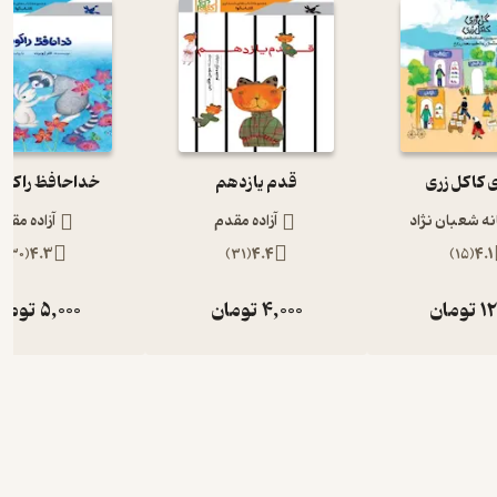
ی کاکل زری
قدم یازدهم
خداحافظ راکون 
ه شعبان نژاد
آزاده مقدم
آزاده مقد
)
30
(
4.3
)
31
(
4.4
)
15
(
4.1
12
تومان
4,000
تومان
5,000
توما