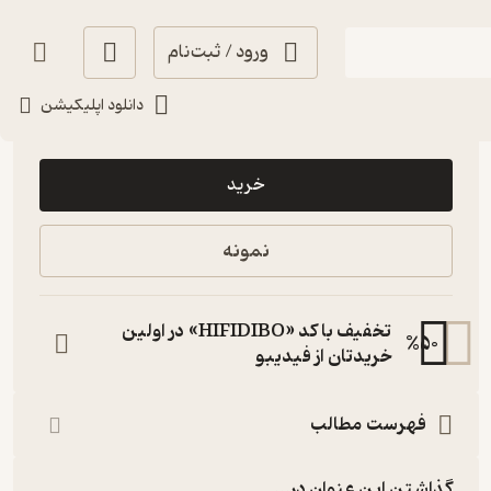
ورود / ثبت‌نام
دانلود اپلیکیشن
10,000
منتظر امتیاز
تومان
خرید
نمونه
تخفیف با کد «HIFIDIBO» در اولین
%
50
خریدتان از فیدیبو
فهرست مطالب
گذاشتن این عنوان در...