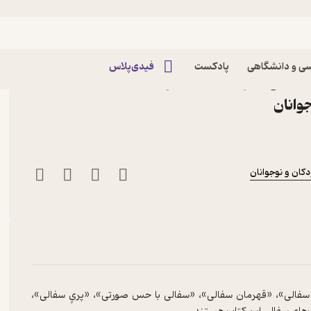
ی و دانشگاهی
پادکست
فیدی‌پلاس
 بابایی نشر انتشارات کانون
وانان
کان و نوجوانان
سفالی»، «قهرمان سفالی»، «سفالی با حس صورتی»، «پریٍ سفالی»،