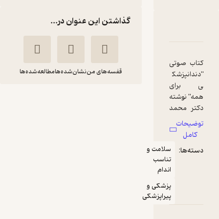
گذاشتن این عنوان در...
بارۀ دندانپزشکی برای همه
شناسنامه
نقدها و امتیازها
اب صوتی
قفسه‌های من
نشان‌شده‌ها
مطالعه‌شده‌ها
ندانپزشک
 برای
ه" نوشته
دندانپزشکی برای
تر محمد
همه
غیری به
وضیحات
محمد
محمد
انی ساده
کامل
صغیری
نظری
باره
سلامت و
ته‌ها:
هداشت
انتشارات موج کتاب
تناسب
هان و
اندام
دان است.
پزشکی و
طالب
منتظر امتیاز
پیراپزشکی
اب حاصل
33,600
48,000
٪
30
تومان
ربیات