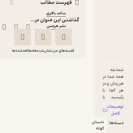
متنی
فهرست مطالب
نویسنده
:
ساعد باقری
گذاشتن این عنوان در...
ناشر
:
نشر هرمس
دربارۀ مدیر باش، رییس
شناسنامه
نقدها و امتیازها
قفسه‌های من
نشان‌شده‌ها
مطالعه‌شده‌ها
مدیر باش، رییس
شما،بله
ساعد باقری
همه شما در
هر زمان و در
نشر هرمس
هر کجا یا
رئیسید یا
مدیر ...همه
توضیحات
منتظر امتیاز
آدم ها
کامل
60,000
میتوانند در
100,000
٪
40
تومان
داستان
دسته‌ها:
سلوک و
کوتاه
رفتار،از