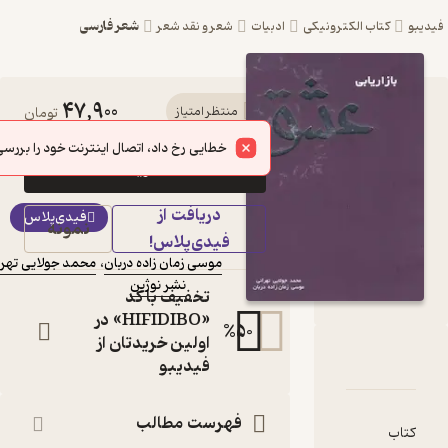
شعر فارسی
ادبیات
شعر و نقد شعر
47,900
کتاب بازاریابی عشق اثر
منتظر امتیاز
تومان
موسی زمان زاده دربان نشر
خطایی رخ داد، اتصال اینترنت خود را بررسی کنید.
خرید
نوژین
دریافت از
کتاب متنی
فیدی‌پلاس
نمونه
فیدی‌پلاس!
نویسندگان
:
موسی زمان زاده دربان
،
محمد جولایی تهرانی
نشر نوژین
ناشر
:
تخفیف با کد
«HIFIDIBO» در
%
50
اولین خریدتان از
ق
تیازها
فیدیبو
فهرست مطالب