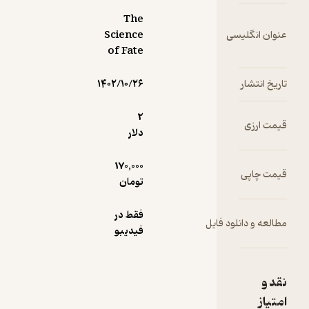
The
سی
Science
of Fate
۱۴۰۲/۱۰/۲۶
2
دلار
170,000
تومان
فقط در
لود فایل
فیدیبو