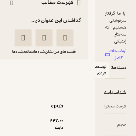
فهرست مطالب
گذاشتن این عنوان در...
قفسه‌های من
نشان‌شده‌ها
مطالعه‌شده‌ها
وسعه
علم سرنوشت
ردی
هانا
علی‌اکبر
کریچلو
ارجمند‌راد
انتشارات چترنگ
epub
3
(1)
642.۰۰
75,000
250,000
٪
70
تومان
بایت