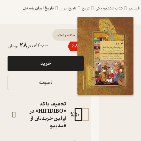
تاریخ ایران باستان
یبو
کتاب الکترونیکی
تاریخ
تاریخ ایران
کتاب
منتظر امتیاز
28,000
140,000
٪
80
تومان
نوروز،
تنوع
خرید
فرهنگی و
فرهنگ
نمونه
صلح‌ اثر
سمیه
تخفیف با کد
کریمی‬‌‫
«HIFIDIBO» در
%
50
اولین خریدتان از
نشر پندار
فیدیبو
تابان