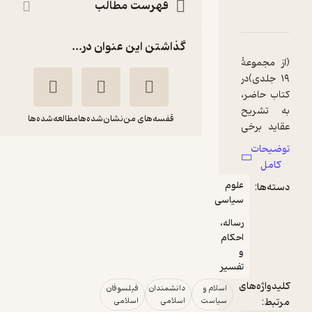
فهرست مطالب
یاسی متفکران مسلمان جلد 5
امتیازها
گذاشتن این عنوان در...
قفسه‌های من
نشان‌شده‌ها
مطالعه‌شده‌ها
اندیشه سیاسی
متفکران مسلمان
جلد 5
علی‌اکبر علیخانی
پژوهشکده مطالعات
فرهنگی و اجتماعی
 و
دانشمندان
فیلسوفان
5
(1)
ت
اسلامی
اسلامی