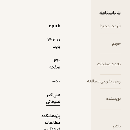
38,700
43,000
٪
10
تومان
epub
نمونه
723.۰۰
بایت
440
صفحه
۰۰:۰۰
علی‌اکبر
علیخانی
پژوهشکده
مطالعات
فرهنگی و