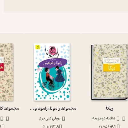
ربکا
مجموعه رامونا، رامونا و خواهرش جلد 1
دافنه دوموریه
بورلی کلی یری
1
)
1,104
(
3.9
)
1,756
(
4.2