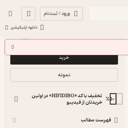
ورود / ثبت‌نام
دانلود اپلیکیشن
انگیزه‌بخش 🚀
(
1
)
5
(1)
72,000
تومان
خرید
نمونه
تخفیف با کد «HIFIDIBO» در اولین
%
50
خریدتان از فیدیبو
فهرست مطالب