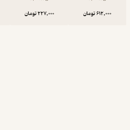
612,000
تومان
227,000
تومان