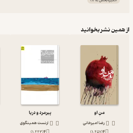
انگیزه‌بخش 🚀
(
1
)
از همین نشر بخوانید
منِ او
پیرمرد و دریا
رضا امیرخانی
ارنست همینگوی
)
1,443
(
4
)
1,457
(
4