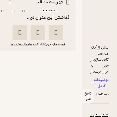
فهرست مطالب
ناشر
:
شهر پدرام
گذاشتن این عنوان در...
دربارۀ ابر و باد
شناسنامه
نقدها و امتیازها
قفسه‌های من
نشان‌شده‌ها
مطالعه‌شده‌ها
پیش از آنکه
صنعت
کاغذ سازی از
ابر و باد
چین به
پدرام حکیم زاده
ایران برسد از
سنگ و گل
شهر پدرام
توضیحات
پخته و
کامل
استخوان و
تاریخ
دسته‌ها:
کتان و
1
(1)
هنر
پوست گاو و
31,500
35,000
٪
10
تومان
گوسفند
برای نوشتن
شناسنامه