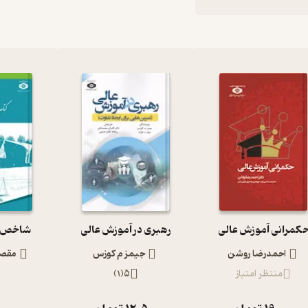
کمرانی آموزش عالی
رهبری در آموزش عالی
شاخص آ
احمدرضا روشن
جیمز م کوزس
مقصو
منتظر امتیاز
5
(
1
)