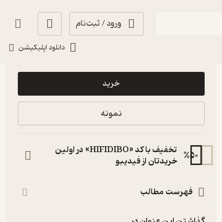
ورود / ثبت‌نام
دانلود اپلیکیشن
8,000
منتظر امتیاز
تومان
خرید
نمونه
تخفیف با کد «HIFIDIBO» در اولین
%
50
خریدتان از فیدیبو
فهرست مطالب
گذاشتن این عنوان در...