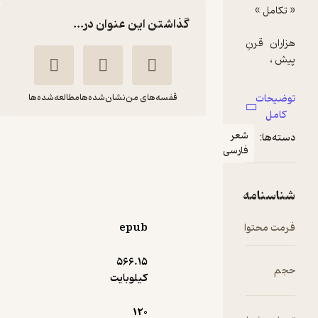
گذاشتن این عنوان در...
قفسه‌های من
نشان‌شده‌ها
مطالعه‌شده‌ها
عر
لحظه ای برای آدم شدن
ارسی
مجید شمسی پور
آزادمهر
epub
5,000
منتظر امتیاز
تومان
566.۱۵
کیلوبایت
120
دریافت از