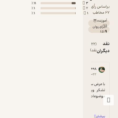
11 ٪
3
براساس رأی
1 ٪
2
67 مخاطب
1 ٪
1
آموزنده 🦉
)
6
(
اجرای روان
)
5
(
🎙️
نقد
(22
مشاهده
دیگران
نقد)
همه
91231****8
مرجان
م
5
۱۴۰۱-۱۰-۱۰
۱۴۰۱-۱۱-۲۲
تشکر ویژه  از پلتفرم فیدیبو بابت توجه به 
موضوعات تاریخ ایران، ولو به صورت بس...
شوروي سابق ديده 
بیشتر
بیشتر