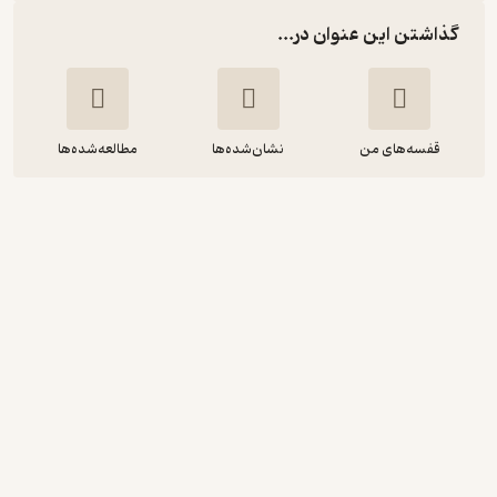
گذاشتن این عنوان در...
قفسه‌های من
نشان‌شده‌ها
مطالعه‌شده‌ها
ویرایشِ زبانی
غلامرضا ارژنگ
نشر قطره
3
(2)
30,000
75,000
٪
60
تومان