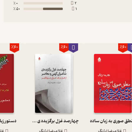
0 ٪
2
50 ٪
1
٪60
٪60
٪60
طق صوری به زبان ساده
چهارصد غزل برگزیده ی شاعران کهن و معاصر
دستور زبا
غلامرضا ارژنگ
غلامرضا ارژنگ
غلا