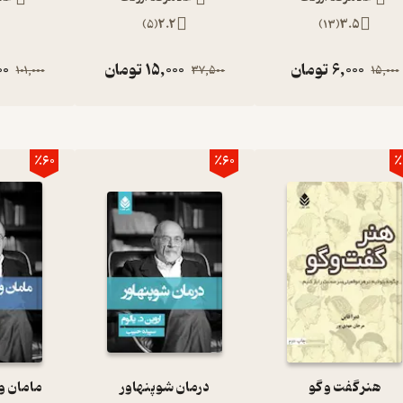
)
5
(
2.2
)
13
(
3.5
6,000
تومان
15,000
تومان
00
101,000
37,500
15,000
٪60
٪60
٪
هنر گفت و گو
درمان شوپنهاور
مامان و