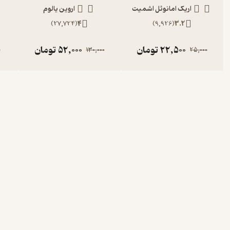
اریک امانوئل اشمیت
اروین یالوم
)
27,724
(
4
)
9,926
(
3.2
22,500
تومان
52,000
تومان
0
130,000
25,000