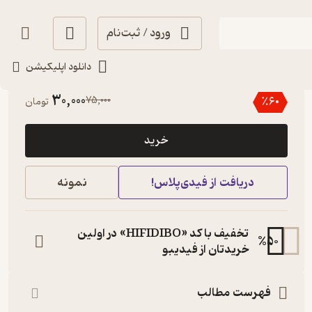
ورود / ثبت‌نام
دانلود اپلیکیشن
3
(2)
30,000
75,000
٪
60
تومان
خرید
دریافت از فیدی‌پلاس!
نمونه
تخفیف با کد «HIFIDIBO» در اولین
%
50
خریدتان از فیدیبو
فهرست مطالب