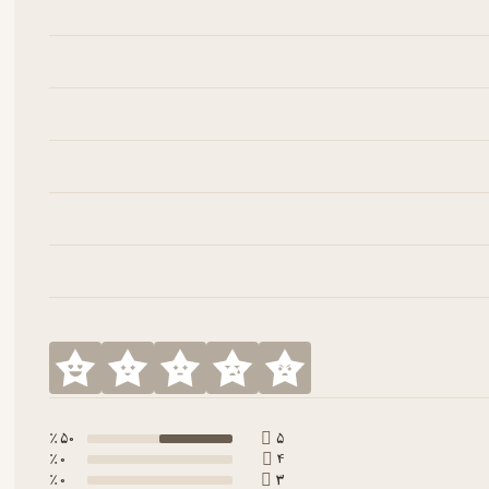
50 ٪
5
0 ٪
4
0 ٪
3