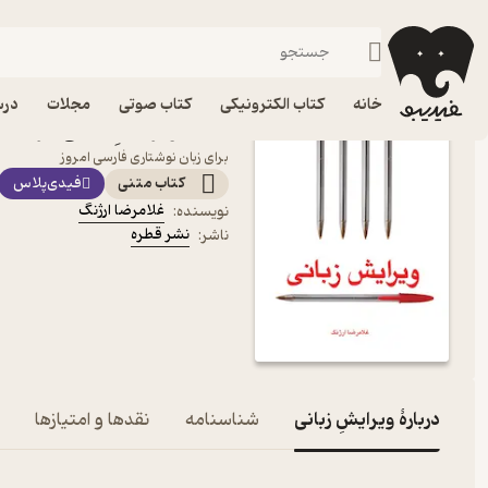
نظریه و نقد ادبی
فیدیبو
کتاب الکترونیکی
ادبیات
خانه
کتاب الکترونیکی
کتاب صوتی
مجلات
درس
کتاب ویرایشِ زبانی اثر غل
برای زبان نوشتاری فارسی امروز
کتاب متنی
فیدی‌پلاس
غلامرضا ارژنگ
نویسنده
:
نشر قطره
ناشر
:
دربارۀ ویرایشِ زبانی
شناسنامه
نقدها و امتیازها