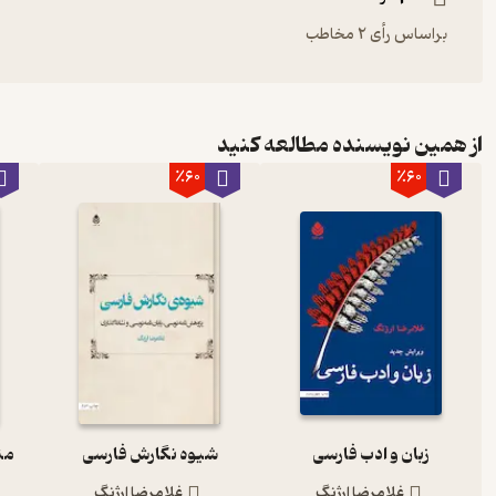
براساس رأی 2 مخاطب
از همین نویسنده مطالعه کنید
٪60
٪60
زبان و ادب فارسی
شیوه نگارش فارسی
من
غلامرضا ارژنگ
غلامرضا ارژنگ