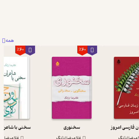
همه
٪60
٪60
ن فارسی امروز
سخنوری
سخنی با شاعران
مرضا ارژنگ
غلامرضا ارژنگ
غلامرضا ار