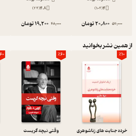
)
24
(
4.8
)
104
(
4
20,800
تومان
19,200
تومان
48,000
52,000
از همین نشر بخوانید
60
٪60
٪10
خرده جنایت های زناشوهری
وقتی نیچه گریست