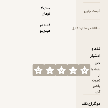
30,600
تومان
فقط در
 فایل
فیدیبو