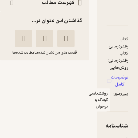
فهرست مطالب
دربارۀ رفتاردرمانی
شناسنامه
نقدها و امتیازها
گذاشتن این عنوان در...
کتاب
رفتاردرمانی
قفسه‌های من
نشان‌شده‌ها
مطالعه‌شده‌ها
کتاب
رفتاردرمانی:
روش‌هایی
رفتاردرمانی
برای تغییر
توضیحات
علیرضا تبریزی
سریع رفتار
کامل
کودکان ۴ تا
روانشناسی
فراروان
دسته‌ها:
۱۱ ساله
کودک و
نوشته‌ی
نوجوان
علیرضا
پربار 🌳
(
1
)
4.1
(30)
تبریزی
، یک
راهنمای
73,000
شناسنامه
تومان
عملی و