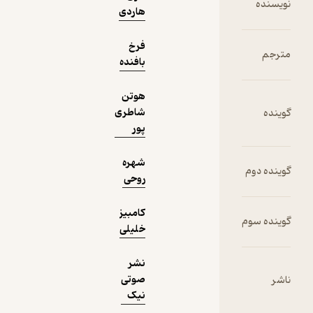
هاردی
انگیزه‌بخش 🚀
(
36
)
4.4
(1,177)
88,800
فرخ
222,000
٪
60
تومان
بافنده
هوتن
شاطری
نمونه
پور
شهره
روحی
کامبیز
خلیلی
نشر
صوتی
نیک