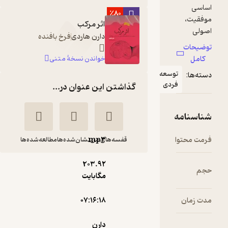
٪80
اثر مرکب
دارن هاردی
فرخ بافنده
خواندن نسخۀ متنی
ه
گذاشتن این عنوان در...
mp۳
قفسه‌های من
نشان‌شده‌ها
مطالعه‌شده‌ها
203.۹۲
اثر مرکب
مگابایت
دارن
هوتن شاطری
هاردی
پور
۰۷:۱۶:۱۸
نشر صوتی نیک
دارن