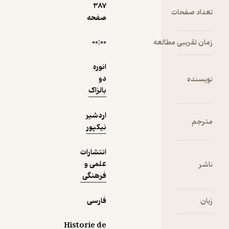
387
ت
صفحه
دریافت از
نمونه
مطالعه
۰۰:۰۰
فیدی‌پلاس!
انوره
دو
بالزاک
اردشیر
نیکپور
انتشارات
علمی و
فرهنگی
فارسی
Historie de