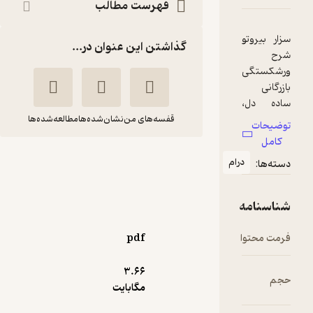
فهرست مطالب
گذاشتن این عنوان در...
قفسه‌های من
نشان‌شده‌ها
مطالعه‌شده‌ها
سزار بیروتو
ام
انوره دو
اردشیر
بالزاک
نیکپور
انتشارات علمی و فرهنگی
pdf
خوش‌خوان 📚
(
1
)
4.4
(5)
3.۶۶
103,500
207,000
50
٪
مگابایت
تومان