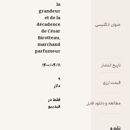
la
grandeur
et de la
سی
décadence
de César
Birotteau,
marchand
parfumeur
۱۴۰۰/۰۴/۱۱
9
دلار
فقط در
ود فایل
فیدیبو